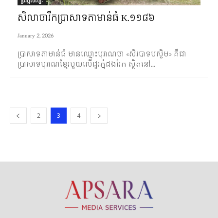
ប្រវត្តិសិល្បៈ
សិលាចារឹកប្រាសាទតាមាន់ធំ K.១១៨៦
January 2, 2026
ប្រាសាទតាមាន់ធំ មានឈ្មោះបុរាណថា «សិវបាទបស្ចិម» គឺជា
ប្រាសាទបុរាណខ្មែរមួ​យលើជួរភ្នំដងរែក ស្ថិតនៅ...
2
3
4