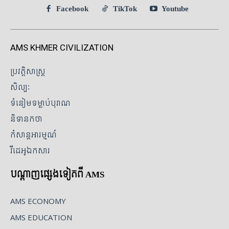
Facebook
TikTok
Youtube
AMS KHMER CIVILIZATION
ប្រវត្តិសាស្ត្រ
សិល្បៈ
ទំនៀមទម្លាប់បុរាណ
និទានកថា
កំសាន្តអារម្មណ៍
វីដេអូឯកសារ
បណ្ដាញផ្សេងទៀតពី AMS
AMS ECONOMY
AMS EDUCATION