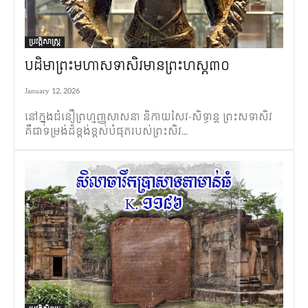
ប្រវត្តិសាស្ត្រ
បដិមាព្រះមហាសទាសិវមានព្រះហស្ត៣០
January 12, 2026
នៅក្នុងជំនឿព្រហ្មញ្ញសាសនា និកាយសៃវ-សិទ្ធាន្ត ព្រះសទាសិវ
គឺជាទម្រង់ដ៏ខ្ពង់ខ្ពស់បំផុតរបស់ព្រះសិវ...