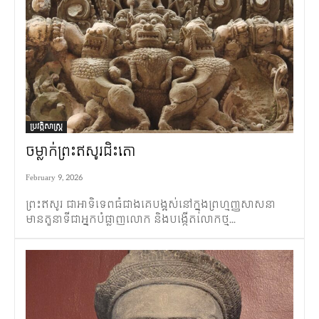
ប្រវត្តិសាស្ត្រ
ចម្លាក់ព្រះឥសូរជិះតោ
February 9, 2026
ព្រះឥសូរ ជាអាទិទេពធំជាងគេបង្អស់នៅក្នុងព្រហ្មញ្ញសាសនា
មានតួនាទីជាអ្នកបំផ្លាញលោក និងបង្កើតលោកថ្ម...