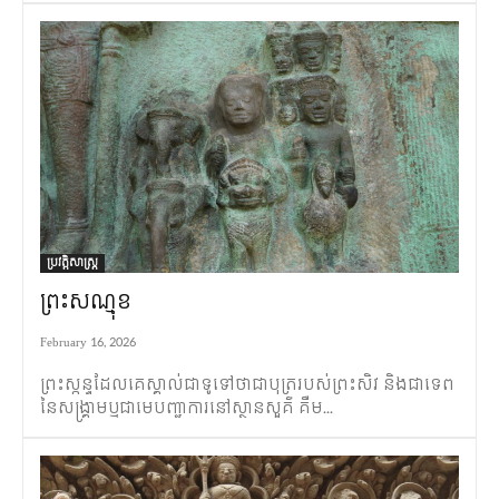
ប្រវត្តិសាស្ត្រ
ព្រះសណ្មុខ
February 16, 2026
ព្រះស្កន្ទដែលគេស្គាល់ជាទូទៅថាជាបុត្ររបស់ព្រះសិវ និងជាទេព
នៃសង្រ្គាមឬជាមេបញ្ជាការនៅស្ថានសួគ៌ គឺម...