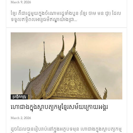
March 9, 2026
ខ្មែរ គឺជារដ្ឋមួយក្នុងចំណោមរដ្ឋទាំងបួន (ខ្មែរ ចាម មន ជ្វា) ដែល
ទទួលឥទ្ធិពលអារ្យធម៌ឥណ្ឌាយ៉ាងជ្រា...
ប្រវត្តិសាស្ត្រ
ហោជាងក្នុងស្ថាបត្យកម្មខ្មែរសម័យក្រោយអង្គរ
March 2, 2026
ដូចដែលបានរៀបរាប់នៅក្នុងអត្ថបទមុន ហោជាងក្នុងស្ថាបត្យកម្ម