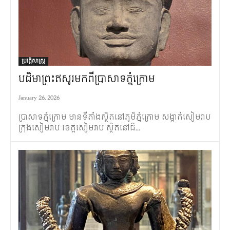
ប្រវត្តិសាស្ត្រ
បដិមាព្រះឥសូរមកពីប្រាសាទភ្នំក្រោម
January 26, 2026
ប្រាសាទភ្នំក្រោម មានទីតាំងស្ថិតនៅភូមិភ្នំក្រោម សង្កាត់សៀមរាប
ក្រុងសៀមរាប ខេត្តសៀមរាប ស្ថិតនៅជិ...