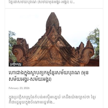
ខ្មែរនាសម័យបុរាណ (សម័យមុនអង្គរ-អង្គរ) ប...
ប្រវត្តិសាស្ត្រ
ហោជាងក្នុងស្ថាបត្យកម្មខ្មែរសម័យបុរាណ (មុន
សម័យអង្គរ-សម័យអង្គរ)
February 23, 2026
ក្នុងប្រវត្តិសាស្រ្តនៃតំបន់អាស៊ីអាគ្នេយ៍ គេដឹងយ៉ាងច្បាស់ថា ខ្មែរ
គឺជារដ្ឋមួយក្នុងចំណោមរដ្ឋទាំង...