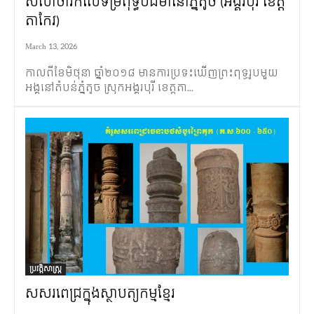
សិលាចារឹកលើទម្រពុទ្ធបដិមានៅភ្នំតូច (អង្គរបុរី ខេត្ត
តាកែវ)
March 13, 2026
កាលពីខែមិថុនា ឆ្នាំ២០១៨ មានការប្រទះឃើញព្រះពុទ្ធរូបមួយ
អង្គនៅតំបន់ភ្នំតូច ស្រុកអង្គរបុរី ខេត្តតា...
ប្រវត្តិសាស្ត្រ
សសរពេជ្រក្នុងស្ថាបត្យកម្មខ្មែរ