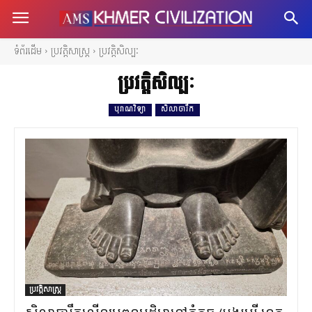
ទំព័រដើម
ប្រវត្តិសាស្ត្រ
ប្រវត្តិសិល្បៈ
ប្រវត្តិសិល្បៈ
បុរាណវិទ្យា
សិលាចារឹក
ប្រវត្តិសាស្ត្រ