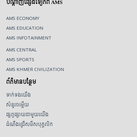
បណ្ដាញផ្សេងទៀតពី AMS
AMS ECONOMY
AMS EDUCATION
AMS INFOTAINMENT
AMS CENTRAL
AMS SPORTS
AMS KHMER CIVILIZATION
ព័ត៌មានបន្ថែម
ទាក់ទងយើង
សំនួរចម្លើយ
ផ្សព្វផ្សាយជាមួយយើង
ដំណឹងជ្រើសរើសបុគ្គលិក