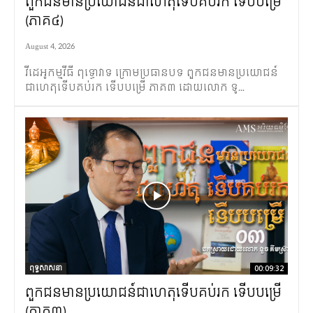
ពួកជនមានប្រយោជន៍ជាហេតុទើបគប់រក ទើបបម្រើ
(ភាគ៤)
August 4, 2026
វីដេអូកម្មវីធី​ ពុទ្ធោវាទ ក្រោមប្រធានបទ ពួកជនមានប្រយោជន៍
ជាហេតុទើបគប់រក ទើបបម្រើ ភាគ៣ ដោយលោក ទូ...
ពុទ្ធសាសនា
00:09:32
ពួកជនមានប្រយោជន៍ជាហេតុទើបគប់រក ទើបបម្រើ
(ភាគ៣)