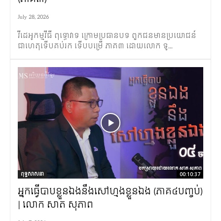
July 28, 2026
វីដេអូកម្មវីធី​ ពុទ្ធោវាទ ក្រោមប្រធានបទ ពួកជនមានប្រយោជន៍
ជាហេតុទើបគប់រក ទើបបម្រើ ភាគ៣ ដោយលោក ទូ...
ពុទ្ធសាសនា
00:10:37
អ្នកធ្វើបាបខ្លួនឯងនឹងសៅហ្មងខ្លួនឯង (ភាគ៤បញ្ចប់)
| លោក សាត​ សុភាព