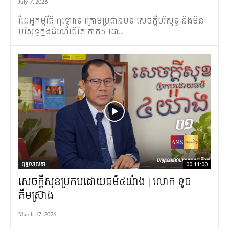
July 7, 2026
វីដេអូកម្មវីធី​ ពុទ្ធោវាទ ក្រោមប្រធានបទ សេចក្តីបរិសុទ្ធ​ និងមិន
បរិសុទ្ធក្នុងដំណើរជីវិត ភាគ៤ ដោ...
ពុទ្ធសាសនា
00:11:00
សេចក្តីសុខប្រកបដោយធម៌៤យ៉ាង | លោក ទូច
គីមស្រ៊ាង
March 17, 2026