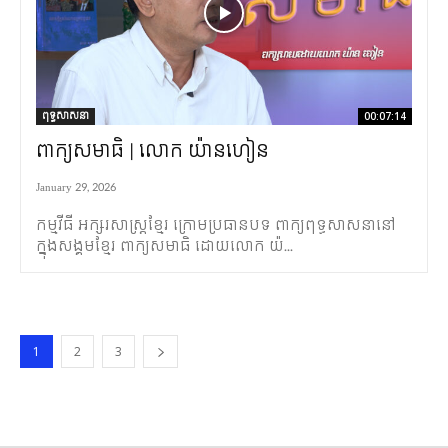
ពុទ្ធសាសនា
00:07:14
ពាក្យសមាធិ | លោក យ៉ានហៀន
January 29, 2026
កម្មវីធី អក្សរសាស្រ្តខ្មែរ ក្រោមប្រធានបទ ពាក្យពុទ្ធសាសនានៅ
ក្នុងសង្គមខ្មែរ ពាក្យសមាធិ ដោយលោក យ៉...
1
2
3