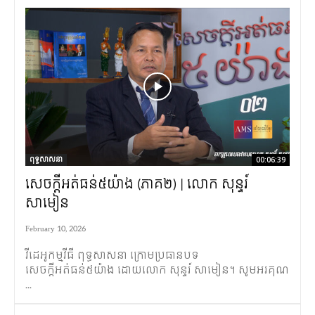
ពុទ្ធសាសនា
00:06:39
សេចក្តីអត់ធន់៥យ៉ាង (ភាគ២) | លោក សុន្ទរ៍
សាមៀន
February 10, 2026
វីដេអូកម្មវីធី​ ពុទ្ធសាសនា ក្រោមប្រធានបទ
សេចក្តីអត់ធន់៥យ៉ាង ដោយលោក សុន្ទរ៍ សាមៀន។ សូមអរគុណ
...