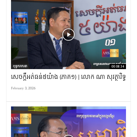
ពុទ្ធសាសនា
00:08:34
សេចក្តីអត់ធន់៥យ៉ាង (ភាគ១) | លោក ណា សុវត្ថាវិទ្ធ
February 3, 2026