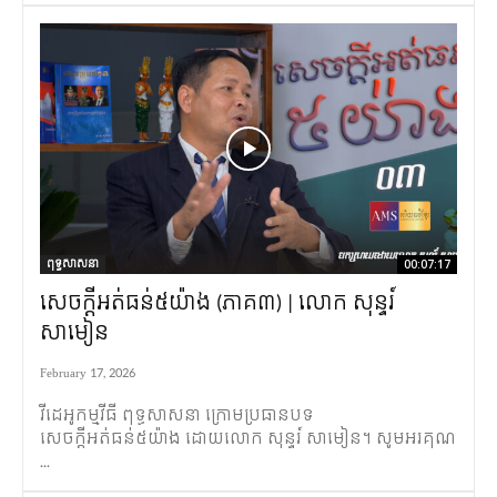
ពុទ្ធសាសនា
00:07:17
សេចក្តីអត់ធន់៥យ៉ាង (ភាគ៣) | លោក សុន្ទរ៍
សាមៀន
February 17, 2026
វីដេអូកម្មវីធី​ ពុទ្ធសាសនា ក្រោមប្រធានបទ
សេចក្តីអត់ធន់៥យ៉ាង ដោយលោក សុន្ទរ៍ សាមៀន។ សូមអរគុណ
...