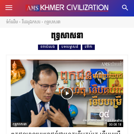
ទំព័រដើម
វីដេអូឯកសារ
ពុទ្ធសាសនា
ពុទ្ធសាសនា
ថតសំលេង
បទសម្ភាសន៍
វេទិកា
ពុទ្ធសាសនា
00:08:18