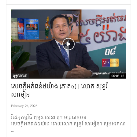
ពុទ្ធសាសនា
00:05:46
សេចក្តីអត់ធន់៥យ៉ាង (ភាគ៤) | លោក សុន្ទរ៍
សាមៀន
February 24, 2026
វីដេអូកម្មវីធី​ ពុទ្ធសាសនា ក្រោមប្រធានបទ
សេចក្តីអត់ធន់៥យ៉ាង ដោយលោក សុន្ទរ៍ សាមៀន។ សូមអរគុណ
...