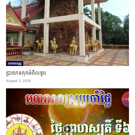
ហោរាសាស្ត្រ
ប្រាសាទគុកអំពិលទ្វារ
August 3, 2026