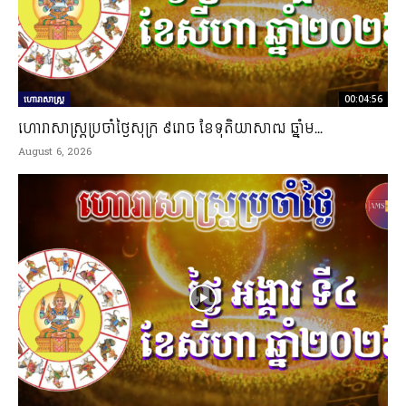
ហោរាសាស្ត្រ
00:04:56
ហោរាសាស្រ្តប្រចាំថ្ងៃសុក្រ ៩រោច ខែទុតិយាសាឍ ឆ្នាំម...
August 6, 2026