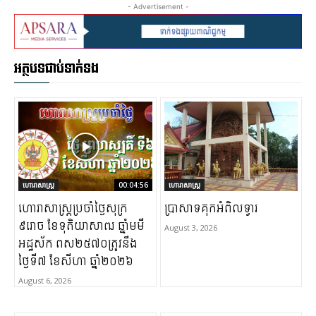
- Advertisement -
អត្ថបទជាប់ទាក់ទង
ហោរាសាស្ត្រ
00:04:56
ហោរាសាស្ត្រ
ហោរាសាស្រ្តប្រចាំថ្ងៃសុក្រ
ប្រាសាទគុកអំពិលទ្វារ
៩រោច ខែទុតិយាសាឍ ឆ្នាំមមី
August 3, 2026
អដ្ឋស័ក ពស២៥៧០ត្រូវនឹង
ថ្ងៃទី៧ ខែសីហា ឆ្នាំ២០២៦
August 6, 2026