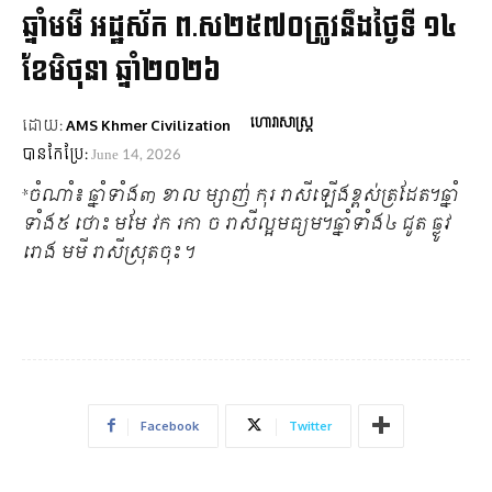
ឆ្នាំមមី អដ្ឋស័ក ព.ស២៥៧០ត្រូវនឹងថ្ងៃទី ១៤
ខែមិថុនា ឆ្នាំ២០២៦
ហោរាសាស្ត្រ
ដោយ:
AMS Khmer Civilization
បានកែប្រែ:
June 14, 2026
*ចំណាំ៖ ឆ្នាំទាំង៣ ខាល ម្សាញ់ កុរ រាសីឡើងខ្ពស់ត្រដែត។ឆ្នាំ
ទាំង៥ ថោះ មមែ វក រកា ច រាសីល្អមធ្យម។ឆ្នាំទាំង៤ ជូត ឆ្លូវ
រោង មមី រាសីស្រុតចុះ ។
Facebook
Twitter