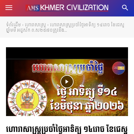
ទំព័រដើម
ហោរាសាស្ត្រ
ហោរាសាស្រ្តប្រចាំថ្ងៃអាទិត្យ ១៤រោច ខែជេស្ឋ
ឆ្នាំមមី អដ្ឋស័ក ព.ស២៥៧០ត្រូវនឹង...
ហោរាសាស្រ្តប្រចាំថ្ងៃអាទិត្យ ១៤រោច ខែជេស្ឋ