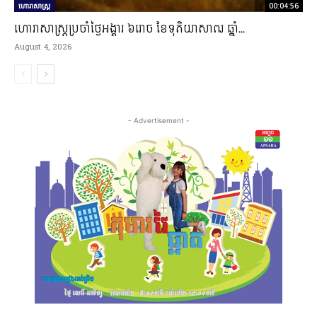
ហោរាសាស្ត្រ
00:04:56
ហោរាសាស្រ្តប្រចាំថ្ងៃអង្គារ ៦រោច ខែទុតិយាសាឍ ឆ្នាំ...
August 4, 2026
- Advertisement -