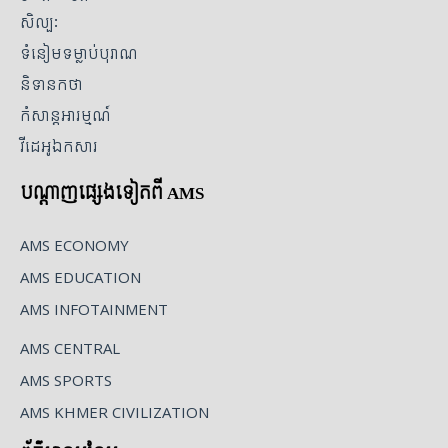
សិល្បៈ
ទំនៀមទម្លាប់បុរាណ
និទានកថា
កំសាន្តអារម្មណ៍
វីដេអូឯកសារ
បណ្ដាញផ្សេងទៀតពី AMS
AMS ECONOMY
AMS EDUCATION
AMS INFOTAINMENT
AMS CENTRAL
AMS SPORTS
AMS KHMER CIVILIZATION