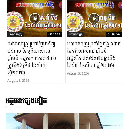
ហោរាសាស្ត្រ
00:04:56
ហោរាសាស្ត្រ
00:04:56
ហោរាសាស្រ្តប្រចាំថ្ងៃអាទិត្យ
ហោរាសាស្រ្តប្រចាំថ្ងៃចន្ទ ៥រោច
១១រោច ខែទុតិយាសាឍ
ខែទុតិយាសាឍ ឆ្នាំមមី
ឆ្នាំមមី អដ្ឋស័ក ពស២៥៧០
អដ្ឋស័ក ពស២៥៧០ត្រូវនឹង
ត្រូវនឹងថ្ងៃទី៩ ខែសីហា
ថ្ងៃទី៣ ខែសីហា ឆ្នាំ២០២៦
ឆ្នាំ២០២៦
August 3, 2026
August 8, 2026
អត្ថបទផ្សេងទៀត