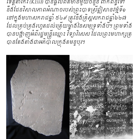
ខេត្តតាកែវ (K.1553) បានផ្តល់ព័ត៌មានមួយចំនួន ពាក់ព័ន្ធទៅ
នឹងដែនវិសាលភាពអំណាចរបស់ព្រះបាទស្រីឦសានវម៌្មទី១
នៅក្នុងមហាសករាជឆ្នាំ ៥៤៩ ត្រូវនឹងគ្រិស្តសករាជឆ្នាំ៦២៧
ដែលគ្រប់គ្រងរហូតដល់ត្រើយម្ខាងនៃសមុទ្រទាំងបី។ ព្រមទាំង
បានបង្ហាញអំពីរដ្ឋមន្រ្តីឈ្មោះ វិទ្យាវិសេស ដែលព្រះមហាក្សត្រ
បានតែងតាំងជាអភិបាលក្រុងតមន្ទបុរ។