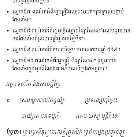
បាទឝ្រីឦឝានវម៌្មទី១។
ស្លោកទី៧ ពណ៌នាអំពីរដ្ឋមន្រ្តីដែលព្រះមហាក្សត្រត្រាស់បង្គាប់
តែងតាំង។
ស្លោកទី៨ ពណ៌នាអំពីរដ្ឋមន្រ្តីឈ្មោះ វិទ្យាវិសេស ដែលទទួលបាន
ការតែងតាំងពីព្រះបាទឝ្រីឦឝានវម៌្មទី១។
ស្លោកទី៩ ពណ៌នាអំពីកាលបរិច្ឆេទ មហាសករាជឆ្នាំ ៥៤៩។
ស្លោកទី១០ ពណ៌នាអំពីរដ្ឋមន្ត្រី “វិទ្យាវិសេស”
ទទួលបាន
តែងតាំងក្នុងមុខតំណែងជាអភិបាលទីក្រុងតមន្ទរបុរ។
អត្ថបទចារឹក និងសេចក្តីប្រែ
១. [សមស្តាស?]មតៃឝ្វយ៌្យ- ប្រទានប្រភុរីឝ្វរះ
ធាយ៌្យតេ ជគទឞ្ដាភិ- រឝេឞ យស្យ មូត៌ិ្តភិះ។
ប្រែថា៖
ព្រះប្រភុរីឝ្វរ (ពោលគឺព្រះសិវ) ទ្រង់ជាអ្នកប្រទាននូវ