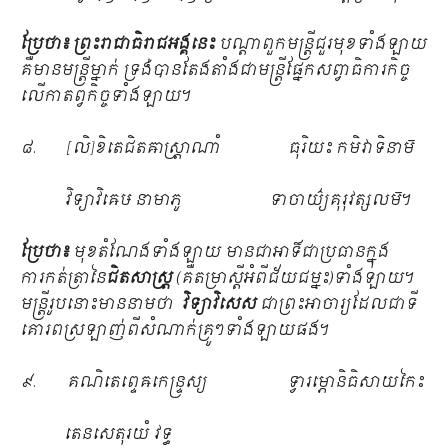
ប្រែថា៖
ព្រះរាជាធិរាជអង្គនេះ
បណ្ដាពួកមន្ត្រីជួរមុខទាំងឡាយ
គឺមានមន្ត្រីម្នាក់ ទ្រង់បានតែងតាំងជាមន្ត្រីផ្នែកសព្វាធិការកិច្ច
លើកាតព្វកិច្ចទាំងឡាយ។
៨. [លិ]ខិតេជិតឝាស្ត្រាណាំ ធុរិយះ កមិវាទិនាម៑
វិទ្យាវិឝេឞ នាមាភូ ទាចាយ៌្យគុរុវត្សលម៑។
ប្រែថា៖
មុខតំណែងទាំងឡាយ មានជាអាទិ៍ជាប្រធានក្នុង
ការកត់ត្រានៃ
ជិតសាស្ត្រ
(គឺតម្រាស្ដីអំពីជ័យជម្នះ)ទាំងឡាយ។
មន្ត្រីរូបនោះមាននាមថា
វិទ្យាវិសេស
ជាព្រះអាចារ្យដែលជាទី
គោរពស្រឡាញ់ពីសំណាក់គ្រូៗទាំងឡាយផង។
៩. គណិតេព្ទេឝកេន្ទ្រស្យ ទ្វារម្ភោនិធិសាយកៃះ
តេនសេតុរយំ វទ្ធ