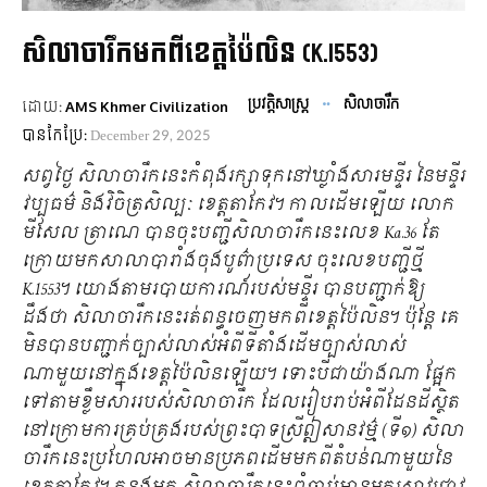
សិលាចារឹកមកពីខេត្តប៉ៃលិន (K.1553)
ប្រវត្តិសាស្ត្រ
សិលាចារឹក
ដោយ:
AMS Khmer Civilization
បានកែប្រែ:
December 29, 2025
សព្វថ្ងៃ សិលាចារឹកនេះកំពុងរក្សាទុកនៅឃ្លាំងសារមន្ទីរ នៃមន្ទីរ
វប្បធម៌ និងវិចិត្រសិល្បៈ ខេត្តតាកែវ។ កាលដើមឡើយ លោក
មីសែល ត្រាណេ បានចុះបញ្ជីសិលាចារឹកនេះលេខ Ka.36 តែ
ក្រោយមកសាលាបារាំងចុងបូព៌ាប្រទេស ចុះលេខបញ្ជីថ្មី
K.1553។ យោងតាមរបាយការណ៍របស់មន្ទីរ បានបញ្ជាក់ឱ្យ
ដឹងថា សិលាចារឹកនេះរត់ពន្ធចេញមកពីខេត្តប៉ៃលិន។ ប៉ុន្តែ គេ
មិនបានបញ្ជាក់ច្បាស់លាស់អំពីទីតាំងដើមច្បាស់លាស់
ណាមួយនៅក្នុងខេត្តប៉ៃលិនឡើយ។ ទោះបីជាយ៉ាងណា ផ្អែក
ទៅតាមខ្លឹមសាររបស់សិលាចារឹក ដែលរៀបរាប់អំពីដែនដីស្ថិត
នៅក្រោមការគ្រប់គ្រងរបស់ព្រះបាទស្រីឦសានវម៌្ម (ទី១) សិលា
ចារឹកនេះប្រហែលអាចមានប្រភពដើមមកពីតំបន់ណាមួយនៃ