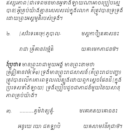
ឥស្សរភាព [ជាទេពមិនមានអ្វីទាំងឡាយណាអាចប្រៀបស្មើ
បាន] អ្វីគ្រប់យ៉ាងគ្មានសេសសល់ក្នុងលោក គឺត្រូវបានទ្រទ្រង់
ដោយព្រះអស្ដមូត៌ិរបស់ទ្រង់។
២. [សវ៌ទេឝេឞុ?] ភូបាល- មស្តកាប៌ិ្បតឝាសនះ
រាជា ឝ្រីឝានវម៌្មេតិ យឝាមេកភាជនម៑។
ប្រែថា៖
មានព្រះរាជាមួយអង្គ មានព្រះនាមថា
ឝ្រីឦឝានវម៌(ទី១) ទ្រង់មានព្រះរាជសាសន៍ (គឺព្រះរាជបញ្ជា)
ត្រូវបានលើកគោរពទូលលើត្បូងដោយពួកស្ដេចផែនដី [ក្នុង
ប្រទេសទាំងឡាយ] ទ្រង់ប្រៀបដូចជាភាជន៍មួយនៃយសានុ
ភាពគ្រប់យ៉ាង។
៣. ……….គ្វមិវាត្យត៌ូ- មឝោភតយឝោធនះ
អន្វយេ យោ ជគទ្ធ្យាបិ យឝសាមវនីភុជាម៑។