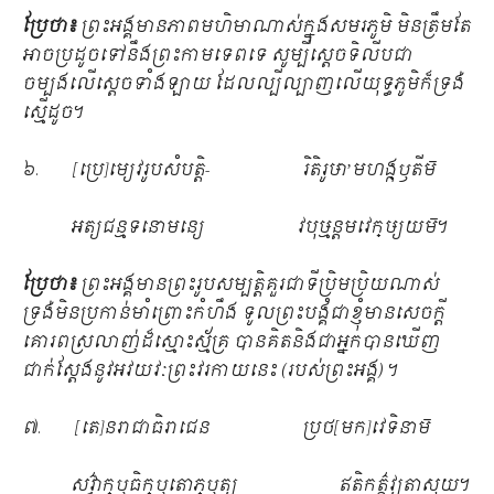
ប្រែថា៖
ព្រះអង្គមានភាពមហិមាណាស់ក្នុងសមរភូមិ មិនត្រឹមតែ
អាចប្រដូចទៅនឹងព្រះកាមទេពទេ សូម្បីស្ដេចទិលីបជា
ចម្បងលើស្ដេចទាំងឡាយ ដែលល្បីល្បាញលើយុទ្ធភូមិក៏ទ្រង់
ស្មើដូច។
៦. [ប្រេ]ម្យេវរូបសំបត្តិ- រិតិរូឞា’មហង្ក្ឫតីម៑
អត្យជន្មទនោមន្យេ វបុឞ្មន្តមវេក្ឞ្យយម៑។
ប្រែថា៖
ព្រះអង្គមានព្រះរូបសម្បត្តិគួរជាទីប្រិមប្រិយណាស់
ទ្រង់មិនប្រកាន់មាំព្រោះកំហឹង ទូលព្រះបង្គំជាខ្ញុំមានសេចក្ដី
គោរពស្រលាញ់ដ៏ស្មោះស្ម័គ្រ បានគិតនិងជាអ្នកបានឃើញ
ជាក់ស្ដែងនូវអវយវៈព្រះវរកាយនេះ (របស់ព្រះអង្គ) ។
៧. [តេ]នរាជាធិរាជេន ប្រថ[មក]វេទិនាម៑
សវ៌្វាក្ឫធិក្ឫតោភ្ឫត្យ ឥតិកត៌្តវ្យតាសុយ។