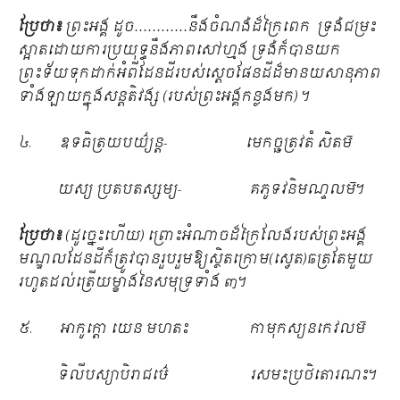
ប្រែថា៖
ព្រះអង្គ ដូច…………នឹងចំណង់ដ៏ក្រៃពេក ទ្រង់ជម្រះ
ស្អាតដោយការប្រយុទ្ធនឹងភាពសៅហ្មង ទ្រង់ក៏បានយក
ព្រះទ័យទុកដាក់អំពីដែនដីរបស់ស្ដេចផែនដីដ៏មានយសានុភាព
ទាំងឡាយក្នុងសន្តតិវង្ស (របស់ព្រះអង្គកន្លងមក) ។
៤. ឧទធិត្រយបយ៌្យន្ត- មេកច្ឆត្រវតំ សិតម៑
យស្យ ប្រតបតស្សម្យ- គភូទវនិមណ្ទលម៑។
ប្រែថា៖
(ដូច្នេះហើយ) ព្រោះអំណាចដ៏ក្រៃលែងរបស់ព្រះអង្គ
មណ្ឌលដែនដីក៏ត្រូវបានរួបរួមឱ្យស្ថិតក្រោម(ស្វេត)ឆត្រតែមួយ
រហូតដល់ត្រើយម្ខាងនៃសមុទ្រទាំង ៣។
៥. អាកូក្ដោ យេន មហតះ កាមុកស្យនកេវលម៑
ទិលីបស្យាបិរាជឞ៌េ រសមះប្រថិតោរណះ។