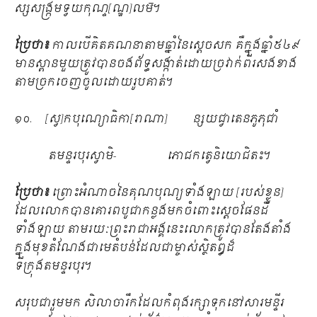
ស្សសង្ក្រមទ្វយកុណ្ទ[ណ្ឌ]លម៑។
ប្រែថា៖
កាលបើគិតគណនាតាមឆ្នាំនៃស្ដេចសក គឺក្នុងឆ្នាំ​៥៤៩
មានស្ពានមួយត្រូវបានចងព័ទ្ធសង្កាត់ដោយច្រវាក់ពីរសងខាង
តាមច្រកចេញចូលដោយរូបគាត់។
១០. [ស្វ]កបុណ្យោធិកា[រាណា] ន្សយជ្វាតេនភូភុជាំ
តមន្ទរបុរស្វាមិ- ភោជកត្វេនិយោជិតះ។
ប្រែថា៖
ព្រោះអំណាចនៃគុណបុណ្យទាំងឡាយ [របស់ខ្លួន]
ដែលលោកបានគោរពបូជាកន្លងមកចំពោះស្ដេចផែនដី
ទាំងឡាយ តាមរយៈព្រះរាជាអង្គនេះលោកត្រូវបានតែងតាំង
ក្នុងមុខតំណែងជាមេតំបន់ដែលជាម្ចាស់ស្ថិតឰដ៏
ទីក្រុងតមន្ទរបុរ។
សរុបជារួមមក សិលាចារឹកដែលកំពុងរក្សាទុកនៅសារមន្ទីរ