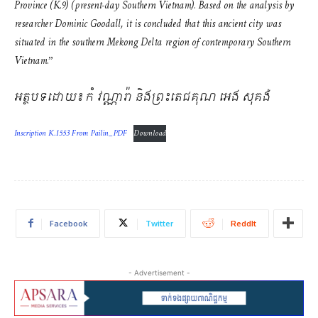
Province (K.9) (present-day Southern Vietnam). Based on the analysis by
researcher Dominic Goodall, it is concluded that this ancient city was
situated in the southern Mekong Delta region of contemporary Southern
Vietnam.”
អត្ថបទដោយ៖ កំ វណ្ណារ៉ា និងព្រះតេជគុណ អេង សុគង់
Inscription K.1553 From Pailin_PDF
Download
Facebook
Twitter
ReddIt
- Advertisement -