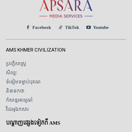
Facebook
TikTok
Youtube
AMS KHMER CIVILIZATION
ប្រវត្តិសាស្ត្រ
សិល្បៈ
ទំនៀមទម្លាប់បុរាណ
និទានកថា
កំសាន្តអារម្មណ៍
វីដេអូឯកសារ
បណ្ដាញផ្សេងទៀតពី AMS