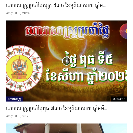
ហោរាសាស្រ្តប្រចាំថ្ងៃសុក្រ ៩រោច ខែទុតិយាសាឍ ឆ្នាំម...
August 6, 2026
ហោរាសាស្ត្រ
00:04:56
ហោរាសាស្រ្តប្រចាំថ្ងៃពុធ ៧រោច ខែទុតិយាសាឍ ឆ្នាំមមី...
August 5, 2026