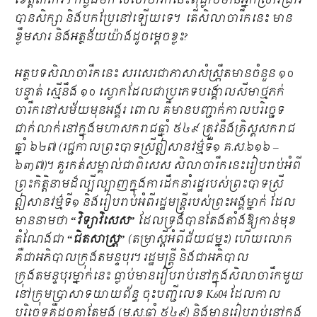
ខេត្តតាកែវ។ កន្លងមក សិលាចារឹកនេះពុំធ្លាប់មានអ្នកស្រាវជ្រាវ
បានសិក្សា និងបកប្រែនៅឡើយទេ។ តើសិលាចារឹកនេះ មាន
ខ្លឹមសារ និងអត្ថន័យយ៉ាងដូចម្តេចខ្លះ?
អត្ថបទសិលាចារឹកនេះ សរសេរជាភាសាសំស្រ្កឹតមានចំនួន ១០
បន្ទាត់ ស្មើនឹង ១០ ស្លោកដែលជាប្រភេទបង្គោលសីមាថ្មភក់
ចារឹកនៅសម័យមុនអង្គរ ពោល គឺមានបញ្ជាក់កាលបរិច្ឆេទ
ជាក់លាក់នៅក្នុងមហាសករាជឆ្នាំ ៥៤៩ ត្រូវនឹងគ្រិស្តសករាជ
ឆ្នាំ ៦២៧ (រជ្ជកាលព្រះបាទស្រីឦសានវម៌្មទី១ គ.ស.៦១៦ –
៦៣៧)។ គួរកត់សម្គាល់ជាពិសេស សិលាចារឹកនេះរៀបរាប់អំពី
ព្រះកិត្តិនាមដ៏ល្បីល្បាញក្នុងការដឹកនាំរដ្ឋរបស់ព្រះបាទស្រី
ឦសានវម៌្មទី១ និងរៀបរាប់អំពីរដ្ឋមន្រ្តីរបស់ព្រះអង្គម្នាក់ ដែល
មាននាមថា
“វិទ្យាវិសេស”
ដែលទ្រង់បានតែងតាំងឱ្យកាន់មុខ
តំណែងជា
“ជិតសាស្រ្ត”
(តម្រាស្តីអំពីជ័យជម្នះ) ហើយលោក
គឺជាអភិបាលក្រុងតមន្ទបុរ។ រដ្ឋមន្រ្តី​ និងជាអភិបាល
ក្រុងតមន្ទបុរម្នាក់នេះ ធ្លាប់មានរៀបរាប់នៅក្នុងសិលាចារឹកមួយ
នៅក្រុមប្រាសាទយាយព័ន្ធ ចុះបញ្ជីលេខ K.604 ដែលកាល
បរិច្ឆេទគឺដូចគ្នាតែម្តង (ម.ស.ឆ្នាំ ៥៤៩) និងមានរៀបរាប់នៅក្នុង