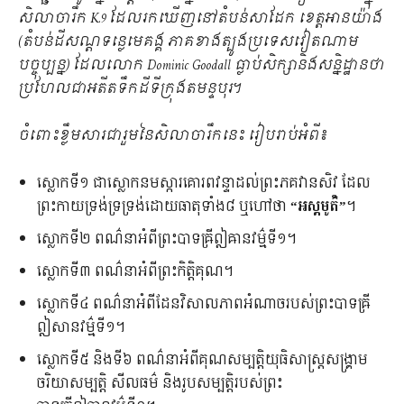
សិលាចារឹក K.9 ដែលរកឃើញនៅតំបន់សាដែក ខេត្តអានយ៉ាង
(តំបន់ដីសណ្តទន្លេមេគង្គ ភាគខាងត្បូងប្រទេសវៀតណាម
បច្ចុប្បន្ន) ដែលលោក Dominic Goodall ធ្លាប់សិក្សានិងសន្និដ្ឋានថា
ប្រហែលជាអតីតទឹកដីទីក្រុងតមន្ទបុរ។
ចំពោះខ្លឹមសារជារួមនៃសិលាចារឹកនេះ រៀបរាប់អំពី៖
ស្លោកទី១ ជាស្លោកនមស្ការគោរពវន្ទាដល់ព្រះភគវានសិវ ដែល
ព្រះកាយទ្រង់ទ្រទ្រង់ដោយធាតុទាំង៨ ឬហៅថា
“អស្តមូត៌ិ”
។
ស្លោកទី២ ពណ៌នាអំពីព្រះបាទឝ្រីឦឝានវម៌្មទី១។
ស្លោកទី៣ ពណ៌នាអំពីព្រះកិត្តិគុណ។
ស្លោកទី៤ ពណ៌នាអំពីដែនវិសាលភាពអំណាចរបស់ព្រះបាទឝ្រី
ឦសានវម៌្មទី១។
ស្លោកទី៥ និងទី៦ ពណ៌នាអំពីគុណសម្បត្តិយុធិសាស្រ្តសង្រ្គាម
ចរិយាសម្បត្តិ សីលធម៌ និងរូបសម្បត្តិរបស់ព្រះ