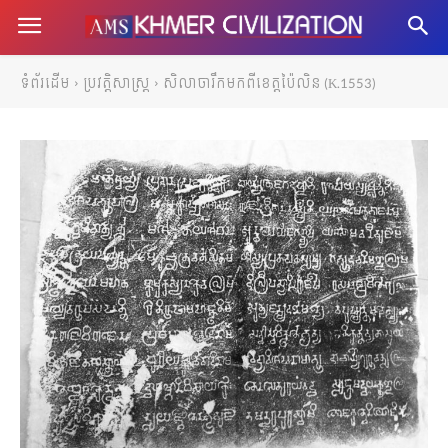
ទំព័រដើម
ប្រវត្តិសាស្ត្រ
សិលាចារឹកមកពីខេត្តប៉ៃលិន (K.1553)