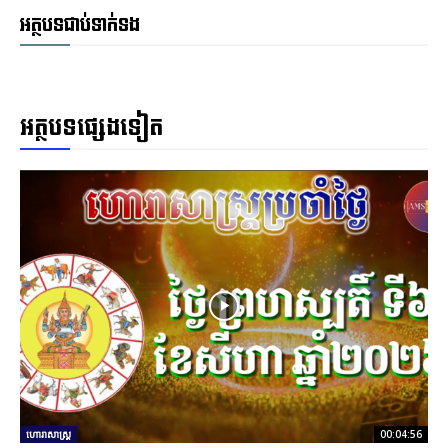
អត្ថបទជាប់ទាក់ទង
អត្ថបទផ្សេងទៀត
ហោរាសាស្ត្រ
00:04:56