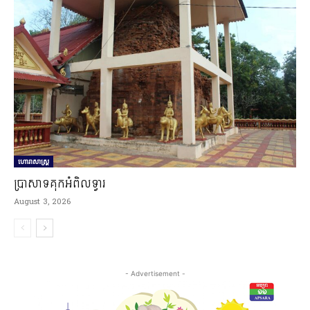
ហោរាសាស្ត្រ
ប្រាសាទគុកអំពិលទ្វារ
August 3, 2026
- Advertisement -