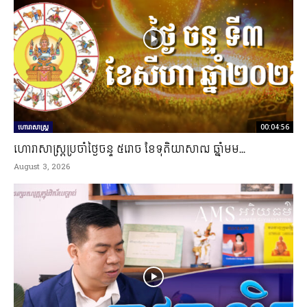
ហោរាសាស្ត្រ
00:04:56
ហោរាសាស្រ្តប្រចាំថ្ងៃចន្ទ ៥រោច ខែទុតិយាសាឍ ឆ្នាំមម...
August 3, 2026