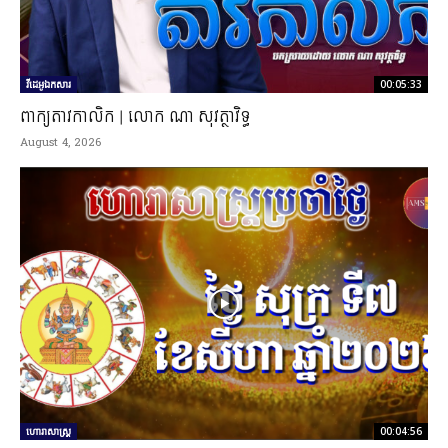
វីដេអូឯកសារ
00:05:33
ពាក្យតាវកាលិក | លោក ណា សុវត្ថាវិទ្ធ
August 4, 2026
ហោរាសាស្ត្រ
00:04:56