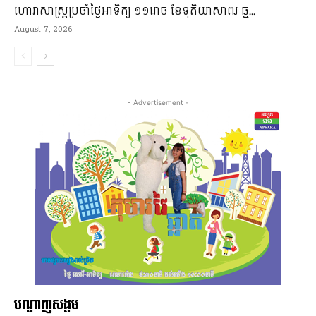
ហោរាសាស្រ្តប្រចាំថ្ងៃអាទិត្យ ១១រោច ខែទុតិយាសាឍ ឆ្ន...
August 7, 2026
- Advertisement -
បណ្ដាញសង្គម