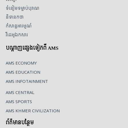
ទំនៀមទម្លាប់បុរាណ
និទានកថា
កំសាន្តអារម្មណ៍
វីដេអូឯកសារ
បណ្ដាញផ្សេងទៀតពី AMS
AMS ECONOMY
AMS EDUCATION
AMS INFOTAINMENT
AMS CENTRAL
AMS SPORTS
AMS KHMER CIVILIZATION
ព័ត៌មានបន្ថែម