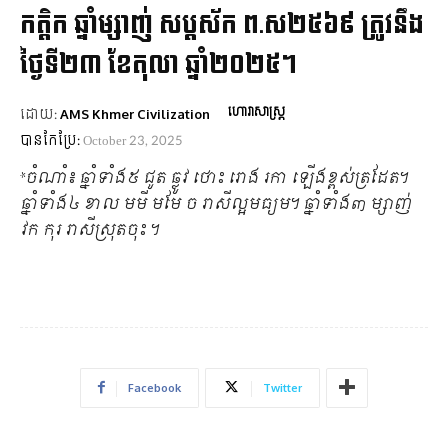
កត្តិក ឆ្នាំម្សាញ់ សប្តស័ក ព.ស២៥៦៩ ត្រូវនឹង
ថ្ងៃទី២៣ ខែតុលា ឆ្នាំ២០២៥។
ហោរាសាស្ត្រ
ដោយ:
AMS Khmer Civilization
បានកែប្រែ:
October 23, 2025
*ចំណាំ៖ ឆ្នាំទាំង៥ ជូត ឆ្លូវ ថោះ រោង រកា ឡើងខ្ពស់ត្រដែត។
ឆ្នាំទាំង៤ ខាល មមី មមែ ច រាសីល្អមធ្យម។ ឆ្នាំទាំង៣ ម្សាញ់
វក កុរ រាសីស្រុតចុះ ។
Facebook
Twitter