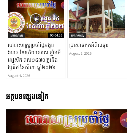
ហោរាសាស្ត្រ
00:04:56
ហោរាសាស្ត្រ
ហោរាសាស្រ្តប្រចាំថ្ងៃអង្គារ
ប្រាសាទគុកអំពិលទ្វារ
៦រោច ខែទុតិយាសាឍ ឆ្នាំមមី
August 3, 2026
អដ្ឋស័ក ពស២៥៧០ត្រូវនឹង
ថ្ងៃទី៤ ខែសីហា ឆ្នាំ២០២៦
August 4, 2026
អត្ថបទផ្សេងទៀត