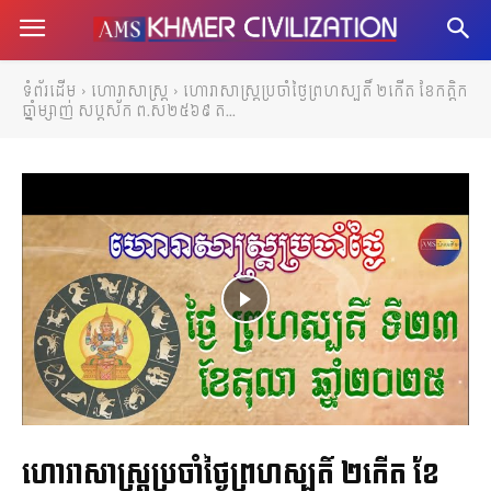
ទំព័រដើម
ហោរាសាស្ត្រ
ហោរាសាស្រ្តប្រចាំថ្ងៃព្រហស្បតិ៍ ២កើត ខែកត្តិក
ឆ្នាំម្សាញ់ សប្តស័ក ព.ស២៥៦៩ ត...
ហោរាសាស្រ្តប្រចាំថ្ងៃព្រហស្បតិ៍ ២កើត ខែ