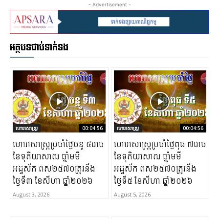
- Advertisement -
អត្ថបទជាប់ទាក់ទង
ហោរាសាស្ត្រ
00:04:56
ហោរាសាស្ត្រ
00:04:56
ហោរាសាស្រ្តប្រចាំថ្ងៃចន្ទ ៥រោច
ហោរាសាស្រ្តប្រចាំថ្ងៃពុធ ៧រោច
ខែទុតិយាសាឍ ឆ្នាំមមី
ខែទុតិយាសាឍ ឆ្នាំមមី
អដ្ឋស័ក ពស២៥៧០ត្រូវនឹង
អដ្ឋស័ក ពស២៥៧០ត្រូវនឹង
ថ្ងៃទី៣ ខែសីហា ឆ្នាំ២០២៦
ថ្ងៃទី៥ ខែសីហា ឆ្នាំ២០២៦
August 3, 2026
August 5, 2026