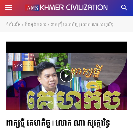
ទំព័រដើម
វីដេអូឯកសារ
ពាក្យថ្មី គេហកិច្ច | លោក ណា សុវត្ថារិទ្ធ
ពាក្យថ្មី គេហកិច្ច | លោក ណា សុវត្ថារិទ្ធ