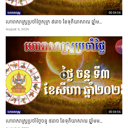
ហោរាសាស្ត្រ
00:04:56
ហោរាសាស្រ្តប្រចាំថ្ងៃសុក្រ ៩រោច ខែទុតិយាសាឍ ឆ្នាំម...
August 6, 2026
ហោរាសាស្ត្រ
00:04:56
ហោរាសាស្រ្តប្រចាំថ្ងៃចន្ទ ៥រោច ខែទុតិយាសាឍ ឆ្នាំមម...