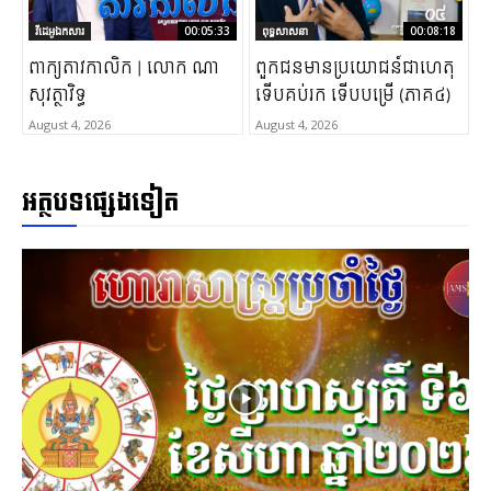
វីដេអូឯកសារ
00:05:33
ពុទ្ធសាសនា
00:08:18
ពាក្យតាវកាលិក | លោក ណា
ពួកជនមានប្រយោជន៍ជាហេតុ
សុវត្ថាវិទ្ធ
ទើបគប់រក ទើបបម្រើ (ភាគ៤)
August 4, 2026
August 4, 2026
អត្ថបទផ្សេងទៀត