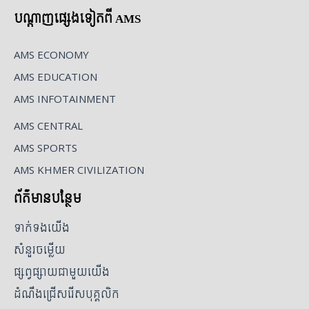
បណ្ដាញផ្សេងទៀតពី AMS
AMS ECONOMY
AMS EDUCATION
AMS INFOTAINMENT
AMS CENTRAL
AMS SPORTS
AMS KHMER CIVILIZATION
ព័ត៌មានបន្ថែម
ទាក់ទងយើង
សំនួរចម្លើយ
ផ្សព្វផ្សាយជាមួយយើង
ដំណឹងជ្រើសរើសបុគ្គលិក