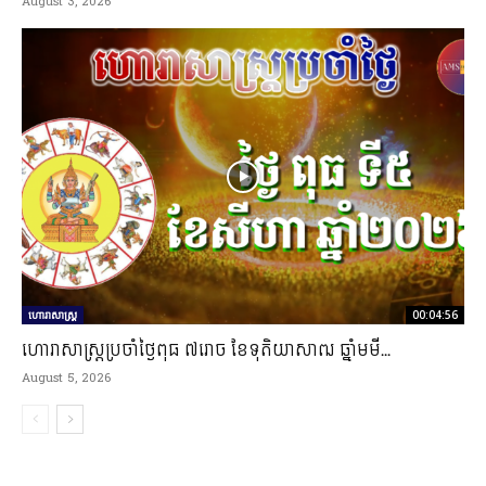
August 3, 2026
ហោរាសាស្ត្រ
00:04:56
ហោរាសាស្រ្តប្រចាំថ្ងៃពុធ ៧រោច ខែទុតិយាសាឍ ឆ្នាំមមី...
August 5, 2026