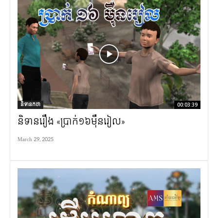
និទានកថា
00:03:39
និទានរឿង «ប្រាក់១៦ម៉ឺនរៀល»
March 29, 2025