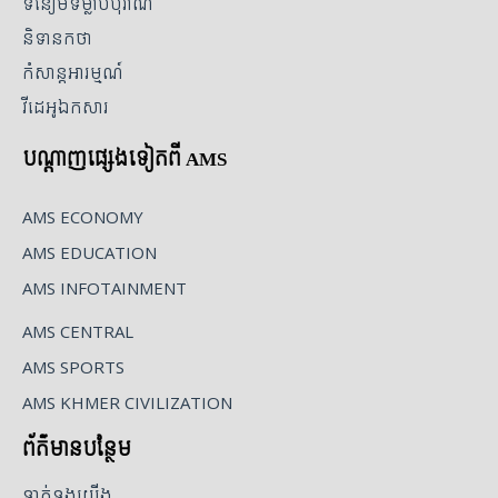
ទំនៀមទម្លាប់បុរាណ
និទានកថា
កំសាន្តអារម្មណ៍
វីដេអូឯកសារ
បណ្ដាញផ្សេងទៀតពី AMS
AMS ECONOMY
AMS EDUCATION
AMS INFOTAINMENT
AMS CENTRAL
AMS SPORTS
AMS KHMER CIVILIZATION
ព័ត៌មានបន្ថែម
ទាក់ទងយើង