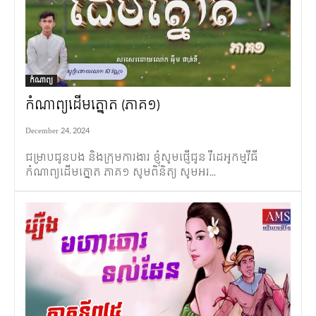
កំណាព្យ
កំណាព្យដើមត្នោត (ភាគ១)​
December 24, 2024
ជម្រាបជូនបង និងក្រុមការងារ ខ្ញុំសូមផ្ញើជូន វីដេអូកម្មវីធី
កំណាព្យដើមត្នោត ភាគ១ សូមពិនិត្យ សូមអរ...