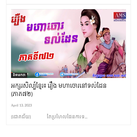
និទានកថា
អក្សរសិល្ប៍ខ្មែរ៖ រឿង មហាចោរនៅទល់ដែន
(ភាគ៧២)
April 13, 2023
(ជោគជ័យ) តែប្រហែលផែនការទ...