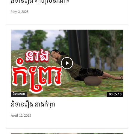
និទានរឿង «កំហុសនរណា»
May 3, 2025
និទានកថា
00:05:10
និទានរឿង នាងកំព្រា
April 12, 2025