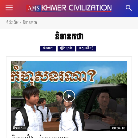
ទំព័រដើម
និទានកថា
និទានកថា
កំណាព្យ
រឿងព្រេង
អក្សរសិល្ប៍
និទានកថា
00:04:10