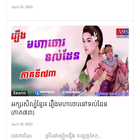
April 25, 2023
និទានកថា
អក្សរសិល្ប៍ខ្មែរ៖ រឿងមហាចោរនៅទល់ដែន
(ភាគ៧៣)
April 20, 2023
(ជោគជ័យ) ស្រីនៅស្ងៀមធ្មឹង ទន្ទេញតែក្...