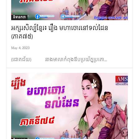
និទានកថា
អក្សរសិល្ប៍ខ្មែរ៖ រឿង មហាចោរនៅទល់ដែន
(ភាគ៧៥)
May 4, 2023
(ជោគជ័យ) នាងមាលាកំពុងឳបប្រយ័ត្នប្រតោ...