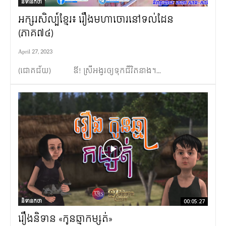
និទានកថា
អក្សរសិល្ប៍ខ្មែរ៖ រឿងមហាចោរនៅទល់ដែន
(ភាគ៧៤)
April 27, 2023
(ជោគជ័យ) ឳ! ស្រីអង្វរឲ្យទុកជីវិតនាង។...
និទានកថា
00:05:27
រឿងនិទាន «កូនឆ្មាកម្សត់»