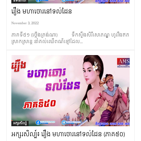
និទានកថា
រឿង មហាចោរនៅទល់ដែន
November 3, 2022
ភាគទី៥១ (ថ្កើងត្រង់ណា) ទឹកស្ទឹងសិរីសោភណ្ឌ ហូរវឹងឥត
ស្រាកស្រាន្ត នាំគល់ឈើពណ៌ខ្មៅដែល...
អក្សរសិល្ប៍
អក្សរសិល្ប៍៖ រឿង មហាចោរនៅទល់ដែន (ភាគ៥០)