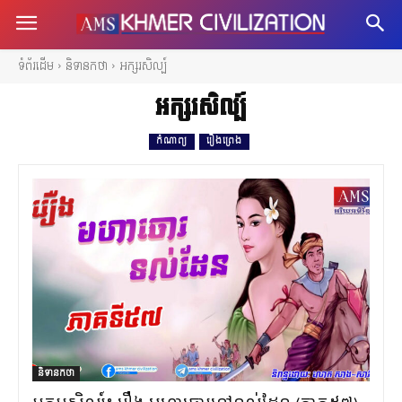
ទំព័រដើម
និទានកថា
អក្សរសិល្ប៍
អក្សរសិល្ប៍
កំណាព្យ
រឿងព្រេង
និទានកថា