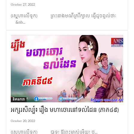
October 27, 2022
(ស្នេហាលើទូក) ព្រះនាងមណីគ្រវីក្បាល ធ្វើដូចឆ្ងល់ថាៈ
&nb...
និទានកថា
អក្សរសិល្ប៍៖ រឿង មហាចោរនៅទល់ដែន (ភាគ៤៩)
October 20, 2022
(ស្នេហាលើទូក) បាទ! ឳព្រះម្ចាស់អើយ! ថ...