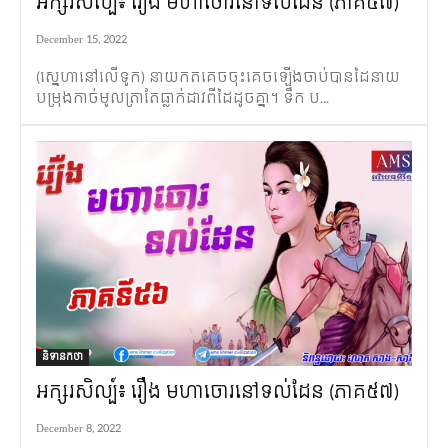
អក្សរសិល្ប៍៖ រឿង មហាចោរនៅទល់ដែន (ភាគ៥៧)
December 15, 2022
(ស្នេហានៅលើទូក) នាយកតគេចចុះគេចឡើងចាប់បានដៃនាយ
បម្រុងកាច់មូលត្រាតែធ្លាក់ដាវពីដៃដូចគ្នា។ ទឹក ប...
និទានកថា
អក្សរសិល្ប៍៖ រឿង មហាចោរនៅទល់ដែន (ភាគ៥៧)
December 8, 2022