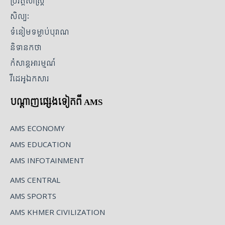
ប្រវត្តិសាស្ត្រ
សិល្បៈ
ទំនៀមទម្លាប់បុរាណ
និទានកថា
កំសាន្តអារម្មណ៍
វីដេអូឯកសារ
បណ្ដាញផ្សេងទៀតពី AMS
AMS ECONOMY
AMS EDUCATION
AMS INFOTAINMENT
AMS CENTRAL
AMS SPORTS
AMS KHMER CIVILIZATION