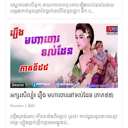
(ស្នេហានៅលើទូក) នាយកតគេចចុះគេចឡើងចាប់បានដៃនាយ
បម្រុងកាច់មូលត្រាតែធ្លាក់ដាវពីដៃដូចគ្នា។ ទឹក ប...
និទានកថា
អក្សរសិល្ប៍៖ រឿង មហាចោរនៅទល់ដែន (ភាគ៥៥)
December 1, 2022
(ថ្កើងត្រង់ណា) តើជនទាំងពីរស្លាប់ ឬរស់? គាប់ជួនរដូវនោះជារដូវ
វស្សា ភ្លៀងធ្លាក់ញឹកញយអណ្តូងដ...