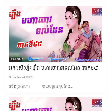
និទានកថា
អក្សរសិល្ប៍៖ រឿង មហាចោរនៅទល់ដែន (ភាគ៥៤)
November 24, 2022
(ថ្កើងត្រង់ណា) នាយបម្រុងតុបតែង...