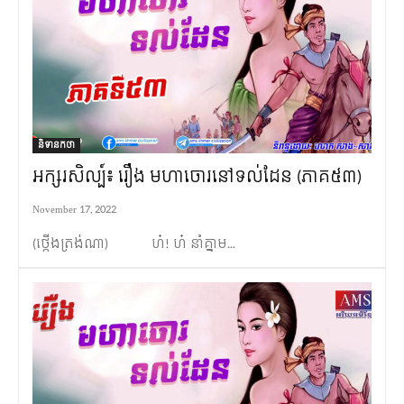
និទានកថា
អក្សរសិល្ប៍៖ រឿង មហាចោរនៅទល់ដែន (ភាគ៥៣)
November 17, 2022
(ថ្កើងត្រង់ណា) ហ៎! ហ៎ នាំគ្នាម...