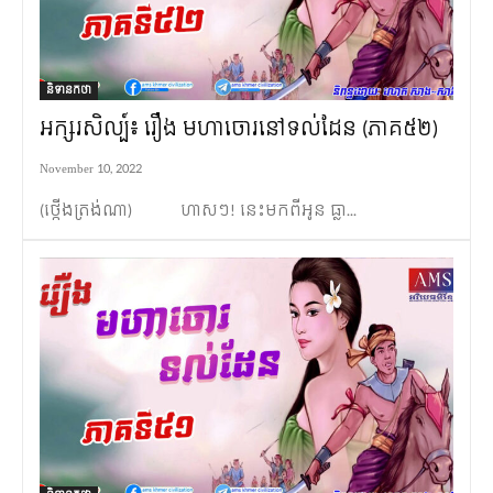
និទានកថា
អក្សរសិល្ប៍៖ រឿង មហាចោរនៅទល់ដែន (ភាគ៥២)
November 10, 2022
(ថ្កើងត្រង់ណា) ហាសៗ! នេះមកពីអូន ធ្លា...