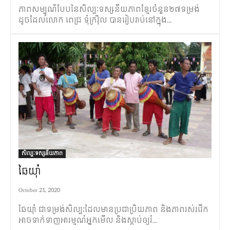
ភាពសម្បូណ៌បែបនៃសិល្បៈទស្សនីយភាពខ្មែរចំនួន២៧ទម្រង់
ដូចដែលលោក ពេជ្រ ទុំក្រវ៉ិល បានរៀបរាប់នៅក្នុង...
សិល្បៈទស្សនីយភាព
ឆៃយ៉ាំ
October 21, 2020
ឆៃយ៉ាំ ជាទម្រង់សិល្បៈដែលមានប្រជាប្រិយភាព និងភាពរស់រវើក
អាចទាក់ទាញអារម្មណ៍អ្នកមើល និងស្តាប់ឲ្យរំ...