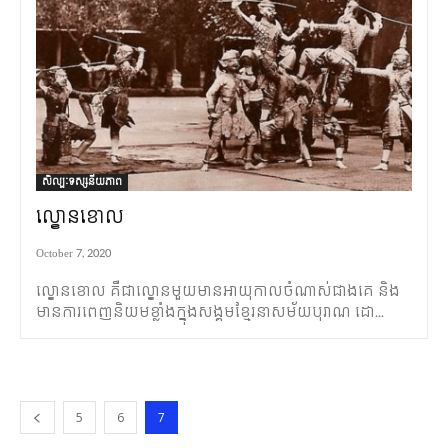
សិល្បៈទស្សនីយភាព
ល្ខោនខោល
October 7, 2020
ល្ខោនខោល គឺជាល្ខោនមួយមានអាយុកាលចំណាស់ជាងគេ និង
មានការពេញនិយមខ្លាំងក្នុងសង្គមខ្មែរនាសម័យបុរាណ ដោ...
5
6
7