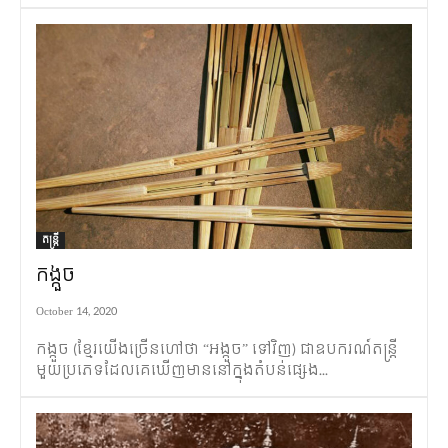
តន្ត្រី
កង្កួច
October 14, 2020
កង្កួច (ខ្មែរយើងច្រើនហៅថា “អង្កួច” ទៅវិញ) ជាឧបករណ៍តន្ត្រី
មួយប្រភេទដែលគេឃើញមាននៅក្នុងតំបន់ផ្សេង...