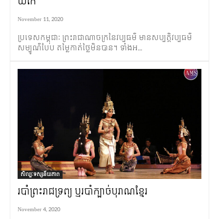
យីកេ
November 11, 2020
ប្រទេសកម្ពុជាៈ ព្រះរាជាណាចក្រនៃវប្បធម៌ មានសប្បត្តិវប្បធម៌
សម្បូណ៌បែប តម្លៃកាត់ថ្លៃមិនបាន។ ទាំងអ...
សិល្បៈទស្សនីយភាព
របាំព្រះរាជទ្រព្យ​ ឬរបាំក្បាច់បុរាណខ្មែរ
November 4, 2020