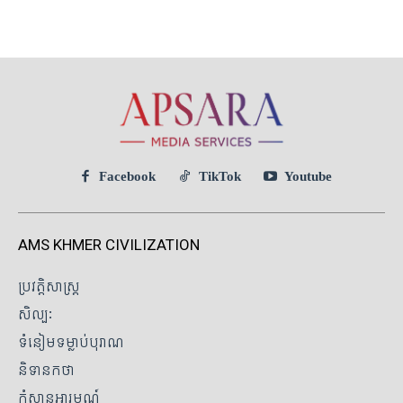
Facebook
TikTok
Youtube
AMS KHMER CIVILIZATION
ប្រវត្តិសាស្ត្រ
សិល្បៈ
ទំនៀមទម្លាប់បុរាណ
និទានកថា
កំសាន្តអារម្មណ៍