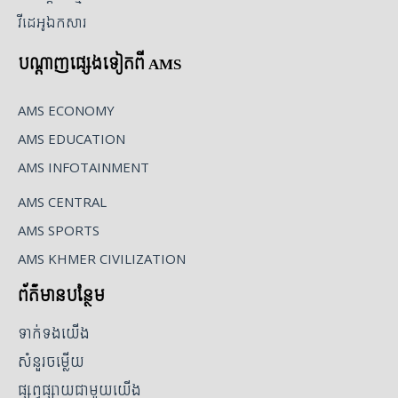
វីដេអូឯកសារ
បណ្ដាញផ្សេងទៀតពី AMS
AMS ECONOMY
AMS EDUCATION
AMS INFOTAINMENT
AMS CENTRAL
AMS SPORTS
AMS KHMER CIVILIZATION
ព័ត៌មានបន្ថែម
ទាក់ទងយើង
សំនួរចម្លើយ
ផ្សព្វផ្សាយជាមួយយើង