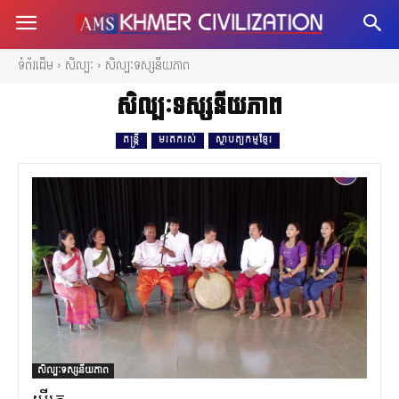
ទំព័រដើម
សិល្បៈ
សិល្បៈទស្សនីយភាព
សិល្បៈទស្សនីយភាព
តន្ត្រី
មរតករស់
ស្ថាបត្យកម្មខ្មែរ
សិល្បៈទស្សនីយភាព