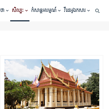
កថា
សិល្បៈ
កំសាន្តអារម្មណ៍
វីដេអូឯកសារ