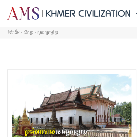
ទំព័រដើម
សិល្បៈ
ស្ថាបត្យកម្មខ្មែរ