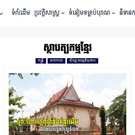
ទំព័រដើម
ប្រវត្តិសាស្ត្រ
ទំនៀមទម្លាប់បុរាណ
និទាន
ស្ថាបត្យកម្មខ្មែរ
តន្ត្រី
មរតករស់
សិល្បៈទស្សនីយភាព