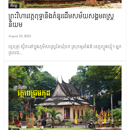
សិល្បៈ
ព្រះវិហារ​វត្ត​ពុទ្ធានិង​គំនូរ​ដើម​សម័យ​សង្គម​រាស្រ្ត​
និយម
August 23, 2023
វត្ត​ពុទ្ធា​​ ស្ថិត​នៅក្នុង​ភូមិសាស្រ្ត​នៃ​ឃុំចក ស្រុក​អូររាំង​ឪ ខេត្ត​ត្បូងឃ្មុំ។ អ្នក​
ស្រាវជ...