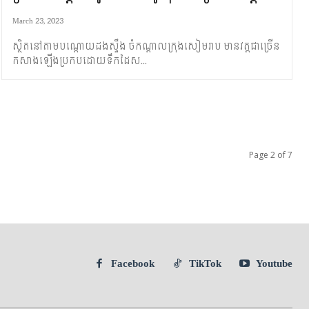
March 23, 2023
​ស្ថិតនៅតាម​បណ្តោយ​ដងស្ទឹង ចំកណ្តាល​ក្រុង​សៀមរាប មានវត្ត​ជាច្រើន​
កសាង​ឡើង​​ប្រកប​ដោយ​​ទឹក​ដៃ​ស...
Page 2 of 7
Facebook
TikTok
Youtube