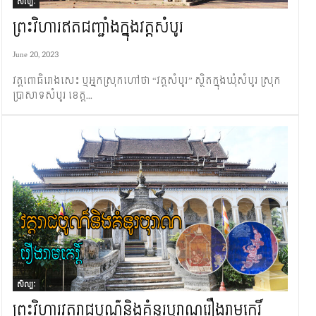
សិល្បៈ
ព្រះវិហារឥតជញ្ជាំង​ក្នុងវត្ត​សំបូរ
June 20, 2023
វត្តពោធិរោងសេះ ឬអ្នកស្រុក​​​ហៅថា “វត្ត​សំបូរ” ស្ថិត​ក្នុ​ង​ឃុំសំបូរ ស្រុក​
ប្រាសាទ​សំបូរ​ ខេត្ត...
សិល្បៈ
ព្រះវិហារ​វត្ត​រាជបូណ៌និង​គំនូរ​បុរាណរឿង​រាមកេរ្តិ៍