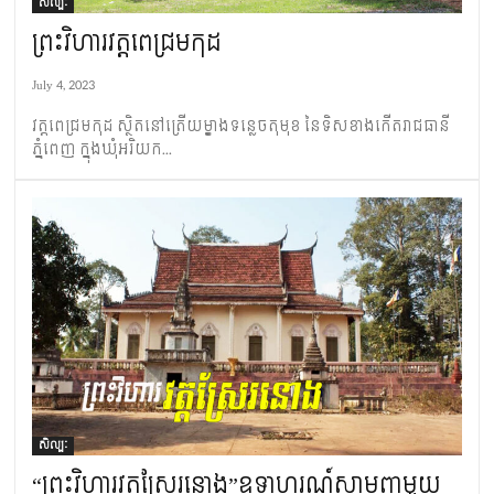
សិល្បៈ
ព្រះវិហារ​វត្ត​ពេជ្រមកុដ
July 4, 2023
វត្ត​ពេជ្រមកុដ ស្ថិត​នៅត្រើយម្ខាង​ទន្លេ​ចតុមុខ នៃទិស​ខាងកើត​រាជធានី
ភ្នំពេញ ក្នុង​​​​ឃុំ​អរិយ​ក...
សិល្បៈ
“ព្រះវិហារ​វត្ត​ស្រែរនោង”ឧទាហរណ៍សាមញ្ញមួយ​