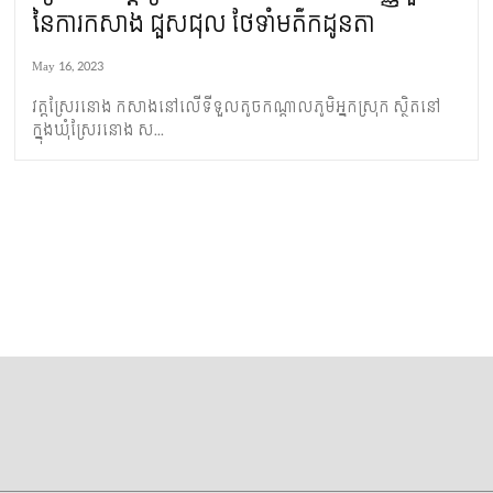
នៃ​ការ​កសាង​ ជួសជុល ថែទាំ​មត៌ក​ដូនតា
May 16, 2023
វត្ត​ស្រែរនោង​ ​កសាង​នៅ​លើ​ទីទួល​តូច​​​​កណ្តាល​ភូមិ​អ្នកស្រុក ស្ថិត​​នៅ
ក្នុង​ឃុំ​ស្រែ​​រនោង​ ស...