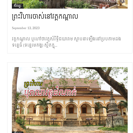
សិល្បៈ
ព្រះវិហារ​ចាស់​នៅវត្ត​កណ្តាល
September 13, 2023
វត្ត​កណ្តាល ឬហៅថាវត្ត​សំរិទ្ធិជយារាម ស្ថាបនាឡើង​នៅ​ប្រប​តាមដង
ទន្លេធំ (ទន្លេ​មេគង្គ) ស្ថិត​ក្នុ...