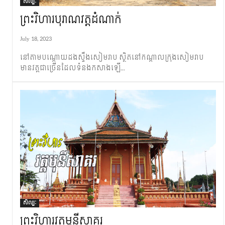
សិល្បៈ
ព្រះវិហារបុរាណវត្តដំណាក់
July 18, 2023
នៅ​តាម​បណ្តោយ​ដង​ស្ទឹង​សៀមរាប ស្ថិត​នៅ​កណ្តាល​ក្រុង​សៀមរាប
មាន​វត្ត​ជាច្រើន​ដែល​ទំនង​​​កសាង​ឡើ...
សិល្បៈ
ព្រះវិហារ​វត្តមុនីសាគរ