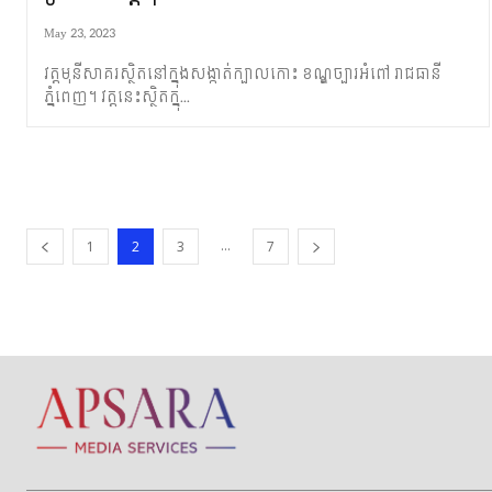
May 23, 2023
វត្តមុនីសាគរស្ថិតនៅក្នុង​សង្កាត់ក្បាល​កោះ ខណ្ឌ​ច្បារអំពៅ រាជធានី
ភ្នំពេញ។ វត្ត​នេះ​ស្ថិត​​​ក្នុ...
...
1
2
3
7