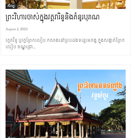
សិល្បៈ
ព្រះវិហារ​ចាស់ក្នុង​វត្ត​វារិន្ទនិង​គំនូរ​បុរាណ
August 2, 2023
​វត្ត​វារិន្ទ ឬវត្ត​ព្រែក​លៀប កសាង​នៅ​​ប្រប​ដង​ទន្លេ​មេគង្គ ក្នុង​សង្កាត់​ព្រែក​​
លៀប ខណ្ឌ​ជ្រោ...