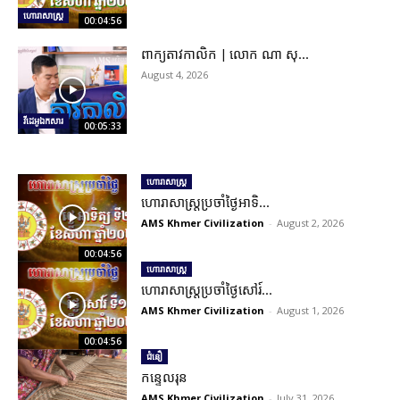
ហោរាសាស្ត្រ
00:04:56
ពាក្យតាវកាលិក | លោក ណា សុ...
August 4, 2026
វីដេអូឯកសារ
00:05:33
ហោរាសាស្ត្រ
ហោរាសាស្រ្តប្រចាំថ្ងៃអាទិ...
AMS Khmer Civilization
-
August 2, 2026
00:04:56
ហោរាសាស្ត្រ
ហោរាសាស្រ្តប្រចាំថ្ងៃសៅរ៍...
AMS Khmer Civilization
-
August 1, 2026
00:04:56
ជំនឿ
កន្ទេលរុន
AMS Khmer Civilization
-
July 31, 2026