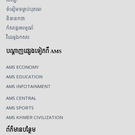
សិល្បៈ
ទំនៀមទម្លាប់បុរាណ
និទានកថា
កំសាន្តអារម្មណ៍
វីដេអូឯកសារ
បណ្ដាញផ្សេងទៀតពី AMS
AMS ECONOMY
AMS EDUCATION
AMS INFOTAINMENT
AMS CENTRAL
AMS SPORTS
AMS KHMER CIVILIZATION
ព័ត៌មានបន្ថែម