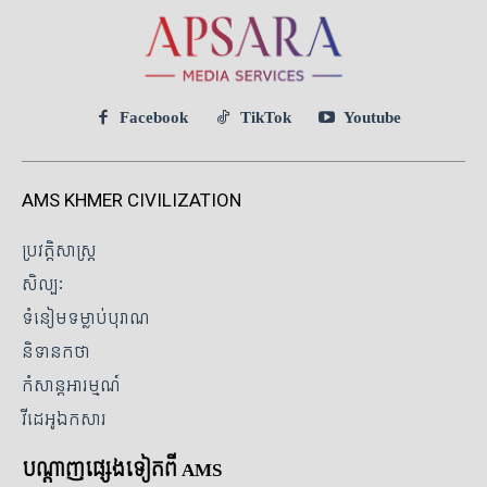
Facebook
TikTok
Youtube
AMS KHMER CIVILIZATION
ប្រវត្តិសាស្ត្រ
សិល្បៈ
ទំនៀមទម្លាប់បុរាណ
និទានកថា
កំសាន្តអារម្មណ៍
វីដេអូឯកសារ
បណ្ដាញផ្សេងទៀតពី AMS