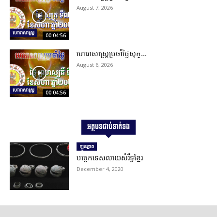
August 7, 2026
ហោរាសាស្ត្រ
00:04:56
ហោរាសាស្រ្តប្រចាំថ្ងៃសុក្...
August 6, 2026
ហោរាសាស្ត្រ
00:04:56
អត្ថបទជាប់ទាក់ទង
ក្បួនខ្នាត
បច្ចេកទេសលាយសំរឹទ្ធខ្មែរ
December 4, 2020