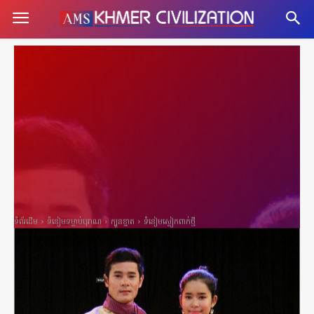
ទំព័រដើម
ទំនៀមទម្លាប់បុរាណ
ក្បួនខ្នាត
ទំនៀមស្លៀកពាក់ថ្មី