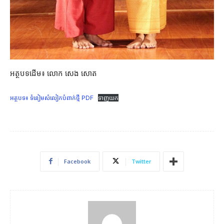
អត្ថបទដើម៖ លោក សេង សោត
អត្ថបទ៖ ទំនៀមសំលៀកបំពាក់ថ្មី PDF
ទាញយក
Facebook
Twitter