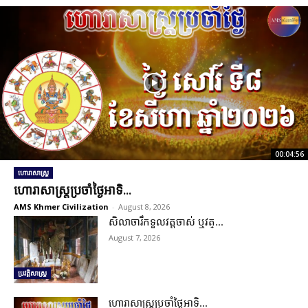
00:04:56
ហោរាសាស្ត្រ
ហោរាសាស្រ្តប្រចាំថ្ងៃអាទិ...
AMS Khmer Civilization
-
August 8, 2026
សិលាចារឹកទួលវត្តចាស់ ឬវត្...
August 7, 2026
ប្រវត្តិសាស្ត្រ
ហោរាសាស្រ្តប្រចាំថ្ងៃអាទិ...