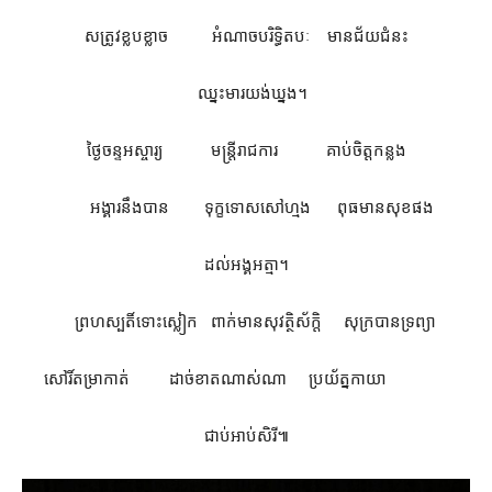
សត្រូវខ្លបខ្លាច អំណាចបរិទ្ធិតបៈ មានជ័យជំនះ
ឈ្នះមារយង់ឃ្នង។
ថ្ងៃចន្ទអស្ចារ្យ មន្រ្តីរាជការ គាប់ចិត្តកន្លង
អង្គារនឹងបាន ទុក្ខទោសសៅហ្មង ពុធមានសុខផង
ដល់អង្គអត្មា។
ព្រហស្បតិ៍ទោះស្លៀក ពាក់មានសុវត្ថិស័ក្តិ សុក្របានទ្រព្យា
សៅរិ៍តម្រាកាត់ ដាច់ខាតណាស់ណា ប្រយ័ត្នកាយា
ជាប់អាប់សិរី៕