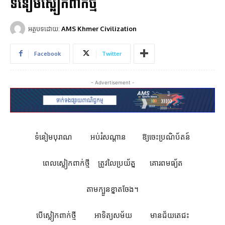
ទំនៀមស្លៀកពាក់ថ្មី
អត្ថបទដោយ:
AMS Khmer Civilization
Facebook
Twitter
- Advertisement -
ទំនៀមបុរាណ អប់រំសណ្តាន ឱ្យចេះប្រណិប័តន៍
ពេលស្លៀកពាក់ថ្មី ត្រូវលៃប្រយ័ត្ន គោរពមធ្យ័ត
តាមក្បួនខ្នាតចែង។
បើស្លៀកពាក់ថ្មី អាទិត្យសម័យ មានជ័យតេជះ