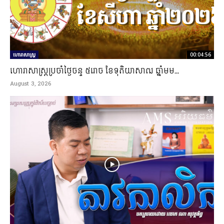
ហោរាសាស្ត្រ
00:04:56
ហោរាសាស្រ្តប្រចាំថ្ងៃចន្ទ ៥រោច ខែទុតិយាសាឍ ឆ្នាំមម...
August 3, 2026