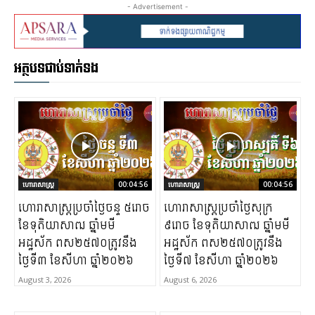
- Advertisement -
អត្ថបទជាប់ទាក់ទង
ហោរាសាស្ត្រ
00:04:56
ហោរាសាស្ត្រ
00:04:56
ហោរាសាស្រ្តប្រចាំថ្ងៃចន្ទ ៥រោច
ហោរាសាស្រ្តប្រចាំថ្ងៃសុក្រ
ខែទុតិយាសាឍ ឆ្នាំមមី
៩រោច ខែទុតិយាសាឍ ឆ្នាំមមី
អដ្ឋស័ក ពស២៥៧០ត្រូវនឹង
អដ្ឋស័ក ពស២៥៧០ត្រូវនឹង
ថ្ងៃទី៣ ខែសីហា ឆ្នាំ២០២៦
ថ្ងៃទី៧ ខែសីហា ឆ្នាំ២០២៦
August 3, 2026
August 6, 2026