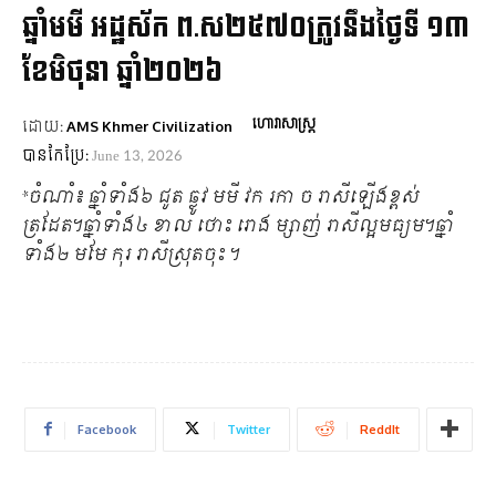
ឆ្នាំមមី អដ្ឋស័ក ព.ស២៥៧០ត្រូវនឹងថ្ងៃទី ១៣
ខែមិថុនា ឆ្នាំ២០២៦
ហោរាសាស្ត្រ
ដោយ:
AMS Khmer Civilization
បានកែប្រែ:
June 13, 2026
*ចំណាំ៖ ឆ្នាំទាំង៦ ជូត ឆ្លូវ មមី វក រកា ច រាសីឡើងខ្ពស់
ត្រដែត។ឆ្នាំទាំង៤ ខាល ថោះ រោង ម្សាញ់ រាសីល្អមធ្យម។ឆ្នាំ
ទាំង២ មមែ កុរ រាសីស្រុតចុះ ។
Facebook
Twitter
ReddIt