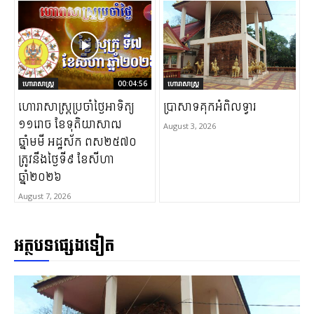
ហោរាសាស្ត្រ
00:04:56
ហោរាសាស្ត្រ
ហោរាសាស្រ្តប្រចាំថ្ងៃអាទិត្យ
ប្រាសាទគុកអំពិលទ្វារ
១១រោច ខែទុតិយាសាឍ
August 3, 2026
ឆ្នាំមមី អដ្ឋស័ក ពស២៥៧០
ត្រូវនឹងថ្ងៃទី៩ ខែសីហា
ឆ្នាំ២០២៦
August 7, 2026
អត្ថបទផ្សេងទៀត