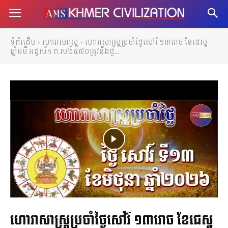
ទំព័រដើម
ហោរាសាស្ត្រ
ហោរាសាស្រ្តប្រចាំថ្ងៃសៅរ៍ ១៣រោច ខែជេស្ឋ
ឆ្នាំមមី អដ្ឋស័ក ព.ស២៥៧០ត្រូវនឹងថ្ង...
ហោរាសាស្រ្តប្រចាំថ្ងៃសៅរ៍ ១៣រោច ខែជេស្ឋ