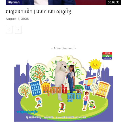
វីដេអូឯកសារ
00:05:33
ពាក្យតាវកាលិក | លោក ណា សុវត្ថាវិទ្ធ
August 4, 2026
- Advertisement -