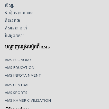
សិល្បៈ
ទំនៀមទម្លាប់បុរាណ
និទានកថា
កំសាន្តអារម្មណ៍
វីដេអូឯកសារ
បណ្ដាញផ្សេងទៀតពី AMS
AMS ECONOMY
AMS EDUCATION
AMS INFOTAINMENT
AMS CENTRAL
AMS SPORTS
AMS KHMER CIVILIZATION