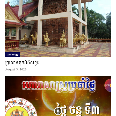
ហោរាសាស្ត្រ
ប្រាសាទគុកអំពិលទ្វារ
August 3, 2026