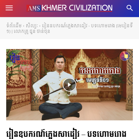
ទំព័រដើម
សិល្បៈ
រៀនឧបករណ៍ភ្លេងសាដៀវ - បទហោមរោង (មេរៀនទី
១) | លោកគ្រូ ជួន ចាន់ថុន
រៀនឧបករណ៍ភ្លេងសាដៀវ – បទហោមរោង