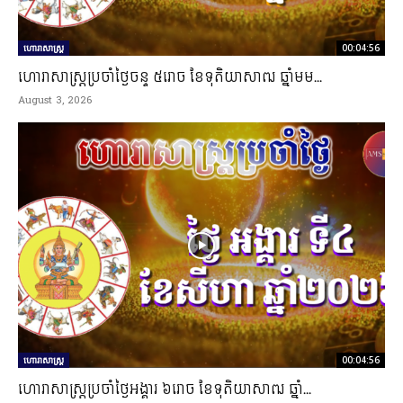
ហោរាសាស្ត្រ
00:04:56
ហោរាសាស្រ្តប្រចាំថ្ងៃចន្ទ ៥រោច ខែទុតិយាសាឍ ឆ្នាំមម...
August 3, 2026
ហោរាសាស្ត្រ
00:04:56
ហោរាសាស្រ្តប្រចាំថ្ងៃអង្គារ ៦រោច ខែទុតិយាសាឍ ឆ្នាំ...