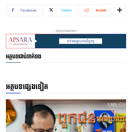
Facebook
Twitter
ReddIt
- Advertisement -
អត្ថបទជាប់ទាក់ទង
អត្ថបទផ្សេងទៀត