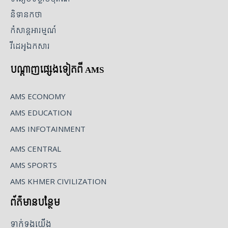
និទានកថា
កំសាន្តអារម្មណ៍
វីដេអូឯកសារ
បណ្ដាញផ្សេងទៀតពី AMS
AMS ECONOMY
AMS EDUCATION
AMS INFOTAINMENT
AMS CENTRAL
AMS SPORTS
AMS KHMER CIVILIZATION
ព័ត៌មានបន្ថែម
ទាក់ទងយើង