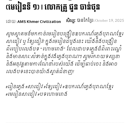
(មេរៀនទី ១) | លោកគ្រូ ជួន ចាន់ថុន
បានកែប្រែ:
October 19, 2025
សិល្បៈ
ដោយ:
AMS Khmer Civilization
សូមស្វាគមន៍មកកាន់មេរៀនបង្រៀនឧបករណ៍ភ្លេងបុរាណខ្មែរ
សាដៀវ ឬ ខ្សែដៀវ! ក្នុងមេរៀនដំបូងនេះ យើងនឹងបង្រៀន
ពីរបៀបលេងបទ “ហោមរោង” ដែលជាបទភ្លេងដ៏ពិរោះរណ្តំ
និងមានសារៈសំខាន់ក្នុងវង់ភ្លេងបុរាណ។ សូមរីករាយទស្សនា
និងអនុវត្តតាមការណែនាំរបស់យើង ដើម្បីឆាប់ចេះ និងអាច
លេងបទនេះបានយ៉ាងស្ទាត់ជំនាញ!
#រៀនភ្លេង #សាដៀវ #ខ្សែដៀវ #ឧបករណ៍ភ្លេងបុរាណខ្មែរ
#មេរៀនសាដៀវ #បទហោមរោង