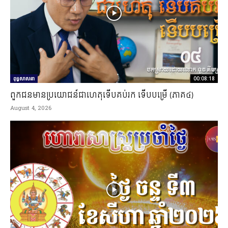
ពុទ្ធសាសនា
00:08:18
ពួកជនមានប្រយោជន៍ជាហេតុទើបគប់រក ទើបបម្រើ (ភាគ៤)
August 4, 2026