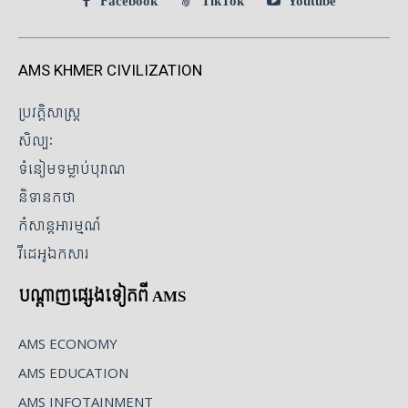
Facebook
TikTok
Youtube
AMS KHMER CIVILIZATION
ប្រវត្តិសាស្ត្រ
សិល្បៈ
ទំនៀមទម្លាប់បុរាណ
និទានកថា
កំសាន្តអារម្មណ៍
វីដេអូឯកសារ
បណ្ដាញផ្សេងទៀតពី AMS
AMS ECONOMY
AMS EDUCATION
AMS INFOTAINMENT