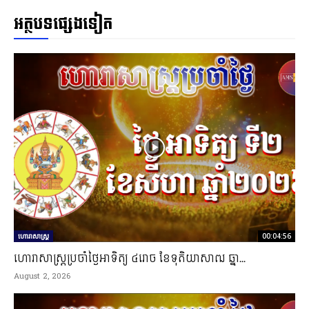
អត្ថបទផ្សេងទៀត
ហោរាសាស្ត្រ
00:04:56
ហោរាសាស្រ្តប្រចាំថ្ងៃអាទិត្យ ៤រោច ខែទុតិយាសាឍ ឆ្នា...
August 2, 2026