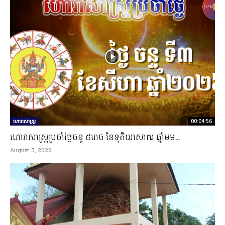
ហោរាសាស្ត្រ
00:04:56
ហោរាសាស្រ្តប្រចាំថ្ងៃចន្ទ ៥រោច ខែទុតិយាសាឍ ឆ្នាំមម...
August 3, 2026