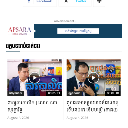
Facebook
Twitter
- Advertisement -
អត្ថបទជាប់ទាក់ទង
វីដេអូឯកសារ
00:05:33
ពុទ្ធសាសនា
00:08:18
ពាក្យតាវកាលិក | លោក ណា
ពួកជនមានប្រយោជន៍ជាហេតុ
សុវត្ថាវិទ្ធ
ទើបគប់រក ទើបបម្រើ (ភាគ៤)
August 4, 2026
August 4, 2026