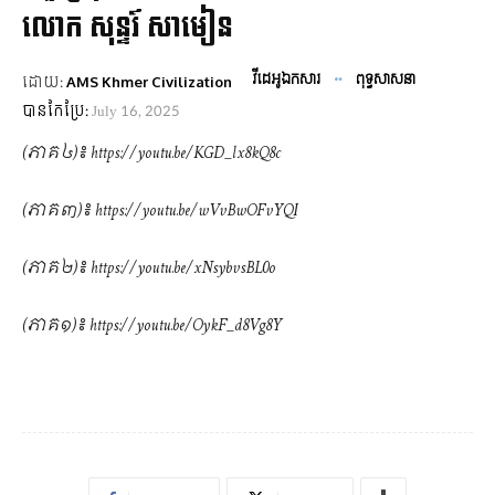
លោក សុន្ទរ៍ សាមៀន
វីដេអូឯកសារ
ពុទ្ធសាសនា
ដោយ:
AMS Khmer Civilization
បានកែប្រែ:
July 16, 2025
(ភាគ៤)៖ https://youtu.be/KGD_lx8kQ8c
(ភាគ៣)៖ https://youtu.be/wVvBwOFvYQI
(ភាគ២)៖ https://youtu.be/xNsybvsBL0o
(ភាគ១)៖ https://youtu.be/OykF_d8Vg8Y