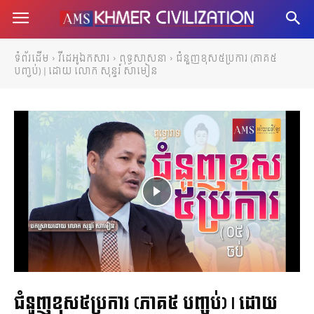
ទំព័រដើម
វីដេអូឯកសារ
ពុទ្ធសាសនា
ជំនួញខុស៥ប្រការ (ភាគ៥
បញ្ចប់) | ដោយ លោក សុន្ទរ៍ សាមៀន
ជំនួញខុស៥ប្រការ (ភាគ៥ បញ្ចប់) | ដោយ