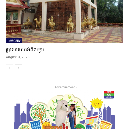
ហោរាសាស្ត្រ
ប្រាសាទគុកអំពិលទ្វារ
August 3, 2026
- Advertisement -