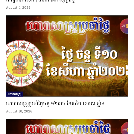
ពាក្យតាវកាលិក | លោក ណា សុវត្ថាវិទ្ធ
August 4, 2026
ហោរាសាស្ត្រ
ហោរាសាស្រ្តប្រចាំថ្ងៃចន្ទ ១២រោច ខែទុតិយាសាឍ ឆ្នាំម...
August 10, 2026