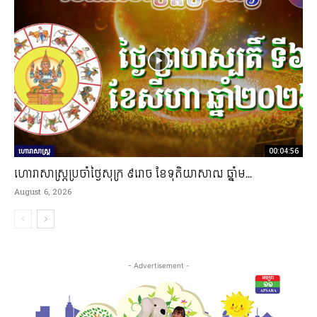
ហោរាសាស្ត្រ
00:04:56
ហោរាសាស្រ្តប្រចាំថ្ងៃសុក្រ ៩រោច ខែទុតិយាសាឍ ឆ្នាំម...
August 6, 2026
- Advertisement -