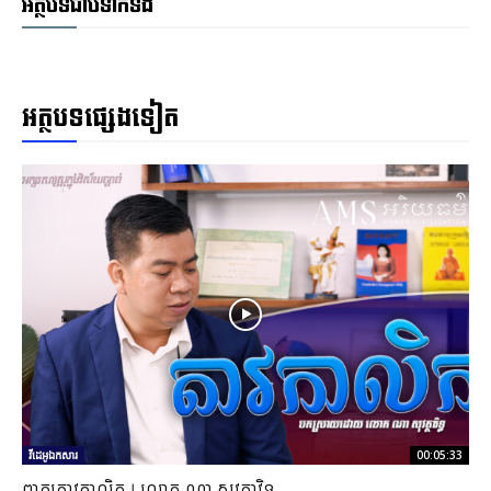
អត្ថបទជាប់ទាក់ទង
អត្ថបទផ្សេងទៀត
វីដេអូឯកសារ
00:05:33