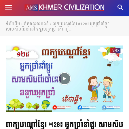
ទំព័រដើម
កំសាន្តអារម្មណ៍
ពាក្យបណ្តៅខ្មែរ #128៖ អ្នកប្រាំនាំផ្លូវ
សាមសិបពីរចាំនៅ ទទួលអ្នកប្រាំ តើជាអ្...
ពាក្យបណ្តៅខ្មែរ #128៖ អ្នកប្រាំនាំផ្លូវ សាមសិប