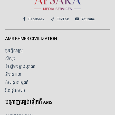
Facebook
TikTok
Youtube
AMS KHMER CIVILIZATION
ប្រវត្តិសាស្ត្រ
សិល្បៈ
ទំនៀមទម្លាប់បុរាណ
និទានកថា
កំសាន្តអារម្មណ៍
វីដេអូឯកសារ
បណ្ដាញផ្សេងទៀតពី AMS