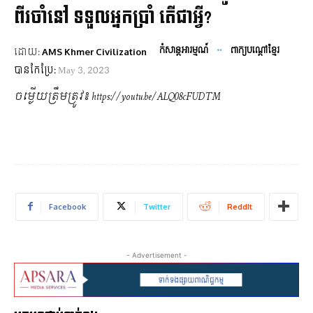
ពីរចាំនៅ ទទួលអ្នកប្រាំ តើជាអ្វី?
កំសាន្តអារម្មណ៍
ពាក្យបណ្ដៅខ្មែរ
ដោយ:
AMS Khmer Civilization
បានកែប្រែ:
May 3, 2023
ចម្លើយត្រឹមត្រូវ៖ https://youtu.be/ALQ08cFUDTM
Facebook
Twitter
ReddIt
- Advertisement -