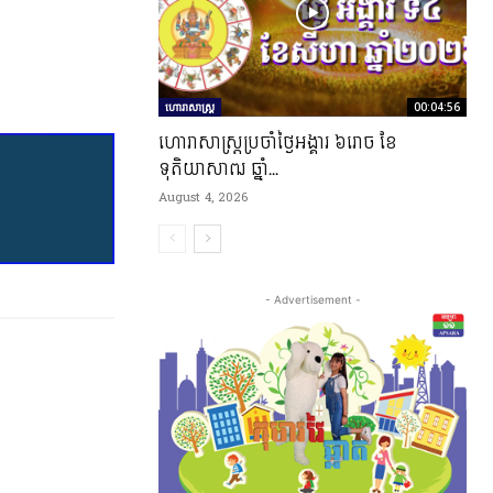
ហោរាសាស្ត្រ
00:04:56
ហោរាសាស្រ្តប្រចាំថ្ងៃអង្គារ ៦រោច ខែ
ទុតិយាសាឍ ឆ្នាំ...
August 4, 2026
- Advertisement -