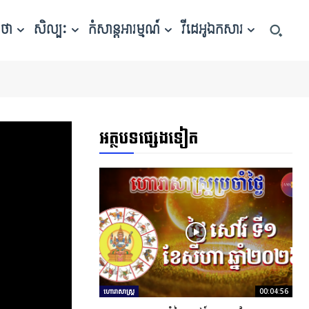
កថា
សិល្បៈ
កំសាន្តអារម្មណ៍
វីដេអូឯកសារ
អត្ថបទផ្សេងទៀត
ហោរាសាស្ត្រ
00:04:56