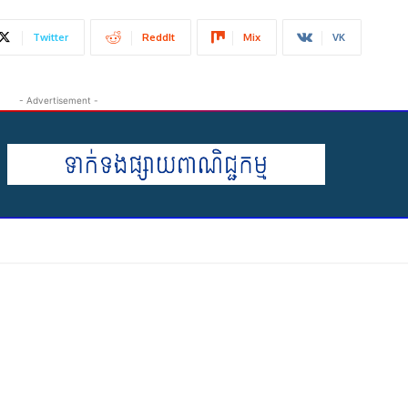
Twitter
ReddIt
Mix
VK
- Advertisement -