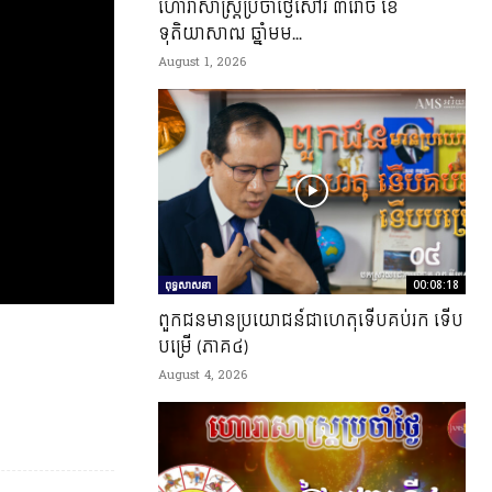
ហោរាសាស្រ្តប្រចាំថ្ងៃសៅរ៍ ៣រោច ខែ
ទុតិយាសាឍ ឆ្នាំមម...
August 1, 2026
ពុទ្ធសាសនា
00:08:18
ពួកជនមានប្រយោជន៍ជាហេតុទើបគប់រក ទើប
បម្រើ (ភាគ៤)
August 4, 2026