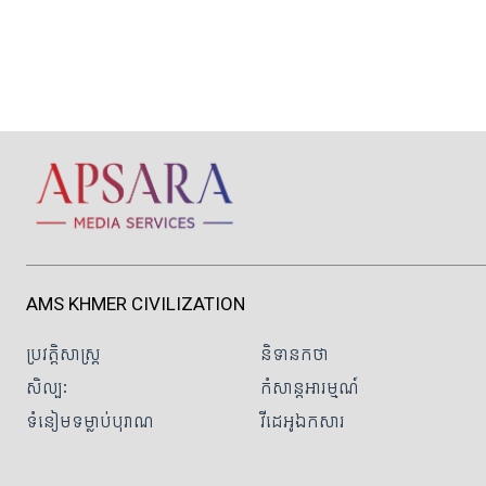
AMS KHMER CIVILIZATION
ប្រវត្តិសាស្ត្រ
និទានកថា
សិល្បៈ
កំសាន្តអារម្មណ៍
ទំនៀមទម្លាប់បុរាណ
វីដេអូឯកសារ