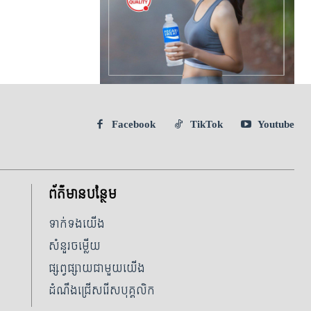
Facebook
TikTok
Youtube
ព័ត៌មានបន្ថែម
ទាក់ទងយើង
សំនួរចម្លើយ
ផ្សព្វផ្សាយជាមួយយើង
ដំណឹងជ្រើសរើសបុគ្គលិក