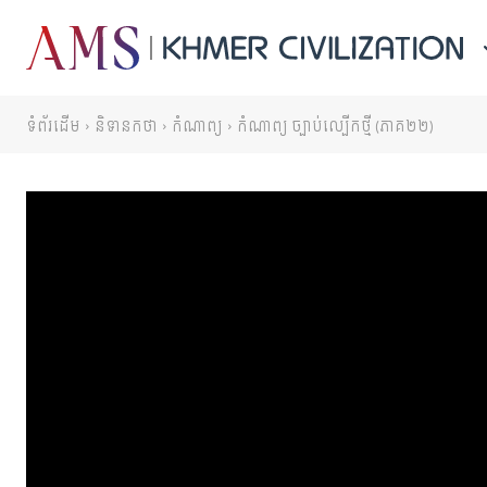
ទំព័រដើម
និទានកថា
កំណាព្យ
កំណាព្យ ច្បាប់ល្បើកថ្មី​ (ភាគ២២)