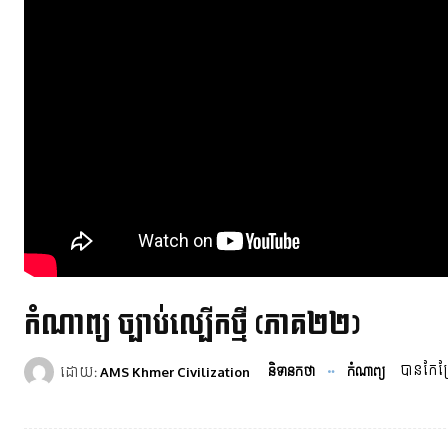
កំណាព្យ ច្បាប់ល្បើកថ្មី​ (ភាគ២២)
បានកែប្រ
ដោយ:
និទានកថា
កំណាព្យ
AMS Khmer Civilization