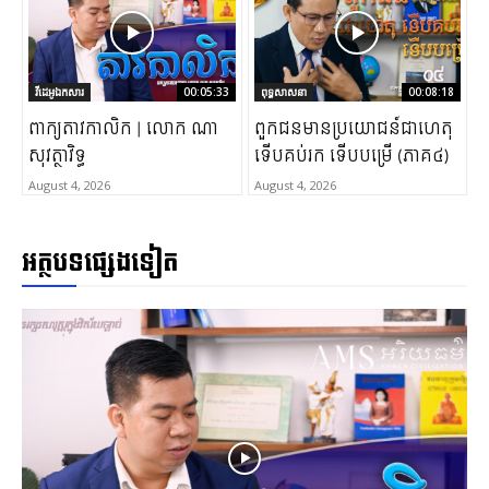
វីដេអូឯកសារ
00:05:33
ពុទ្ធសាសនា
00:08:18
ពាក្យតាវកាលិក | លោក ណា
ពួកជនមានប្រយោជន៍ជាហេតុ
សុវត្ថាវិទ្ធ
ទើបគប់រក ទើបបម្រើ (ភាគ៤)
August 4, 2026
August 4, 2026
អត្ថបទផ្សេងទៀត