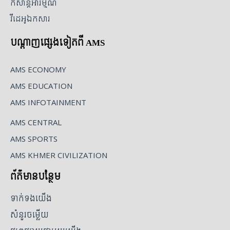
កំសាន្តអារម្មណ៍
វីដេអូឯកសារ
បណ្ដាញផ្សេងទៀតពី AMS
AMS ECONOMY
AMS EDUCATION
AMS INFOTAINMENT
AMS CENTRAL
AMS SPORTS
AMS KHMER CIVILIZATION
ព័ត៌មានបន្ថែម
ទាក់ទងយើង
សំនួរចម្លើយ