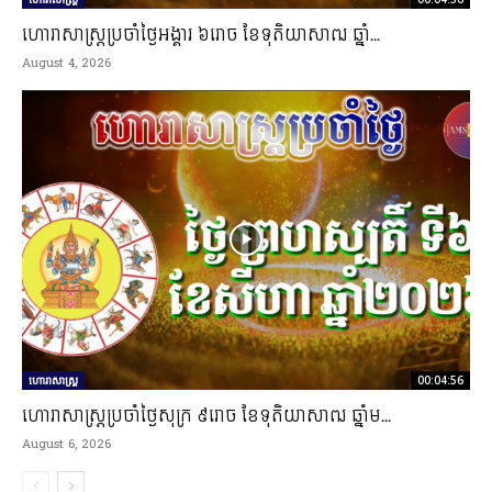
ហោរាសាស្រ្តប្រចាំថ្ងៃអង្គារ ៦រោច ខែទុតិយាសាឍ ឆ្នាំ...
August 4, 2026
ហោរាសាស្ត្រ
00:04:56
ហោរាសាស្រ្តប្រចាំថ្ងៃសុក្រ ៩រោច ខែទុតិយាសាឍ ឆ្នាំម...
August 6, 2026