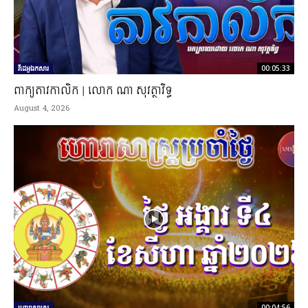
វីដេអូឯកសារ
00:05:33
ពាក្យតាវកាលិក | លោក ណា សុវត្ថាវិទ្ធ
August 4, 2026
ហោរាសាស្ត្រ
00:04:56