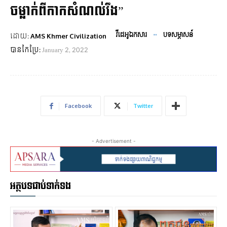
ចម្លាក់ពីកាកសំណល់រឹង”
វីដេអូឯកសារ
បទសម្ភាសន៍
ដោយ:
AMS Khmer Civilization
បានកែប្រែ:
January 2, 2022
Facebook
Twitter
- Advertisement -
អត្ថបទជាប់ទាក់ទង