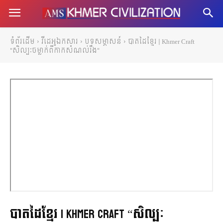
ទំព័រដើម
វីដេអូឯកសារ
បទសម្ភាសន៍
បាតដៃខ្មែរ | Khmer Craft
"សិល្បៈចម្លាក់ពីកាកសំណល់រឹង"
បាតដៃខ្មែរ | Khmer Craft “សិល្បៈ